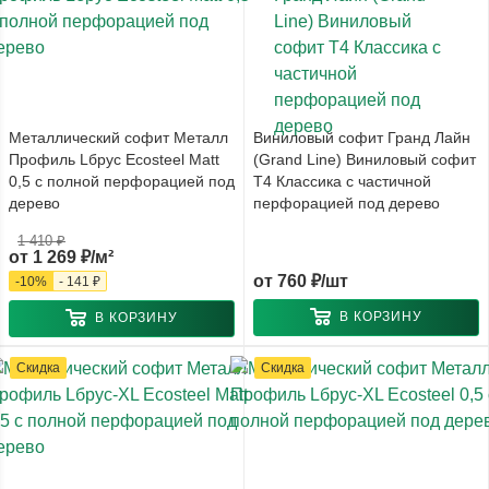
Металлический софит Металл
Виниловый софит Гранд Лайн
Профиль Lбрус Ecosteel Matt
(Grand Line) Виниловый софит
0,5 с полной перфорацией под
T4 Классика с частичной
дерево
перфорацией под дерево
1 410 ₽
от
1 269 ₽/м²
от
760 ₽/шт
-
10
%
-
141 ₽
В КОРЗИНУ
В КОРЗИНУ
Скидка
Скидка