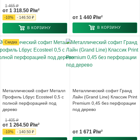
1 465 ₽
от
1 318.50 ₽/м²
от
1 440 ₽/м²
-
10
%
-
146.50 ₽
В КОРЗИНУ
В КОРЗИНУ
Скидка
Металлический софит Металл
Металлический софит Гранд
Профиль Lбрус Ecosteel 0,5 с
Лайн (Grand Line) Классик Print
полной перфорацией под
Premium 0,45 без перфорации
дерево
под дерево
1 405 ₽
от
1 264.50 ₽/м²
от
1 671 ₽/м²
-
10
%
-
140.50 ₽