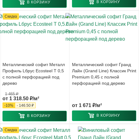
В КОРЗИНУ
В КОРЗИНУ
Скидка
Металлический софит Металл
Металлический софит Гранд
Профиль Lбрус Ecosteel T 0,5
Лайн (Grand Line) Классик Print
с полной перфорацией под
Premium 0,45 с полной
дерево
перфорацией под дерево
1 465 ₽
от
1 318.50 ₽/м²
от
1 671 ₽/м²
-
10
%
-
146.50 ₽
В КОРЗИНУ
В КОРЗИНУ
Скидка