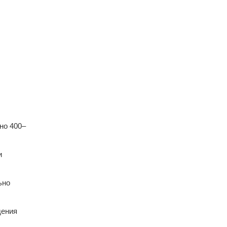
но 400–
и
ьно
дения