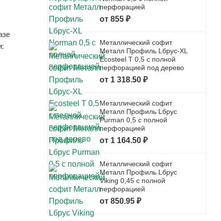
перфорацией
от 855 ₽
азе
Металлический софит
и:
Металл Профиль Lбрус-XL
Ecosteel T 0,5 с полной
перфорацией под дерево
от 1 318.50 ₽
Металлический софит
Металл Профиль Lбрус
Purman 0,5 с полной
перфорацией
от 1 164.50 ₽
Металлический софит
Металл Профиль Lбрус
Viking 0,45 с полной
перфорацией
от 850.95 ₽