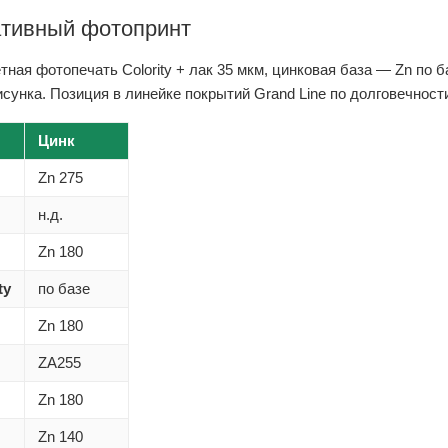
ративный фотопринт
етная фотопечать Colority + лак 35 мкм, цинковая база — Zn по б
рисунка. Позиция в линейке покрытий Grand Line по долговечност
Цинк
Zn 275
н.д.
Zn 180
ty
по базе
Zn 180
ZA255
Zn 180
Zn 140