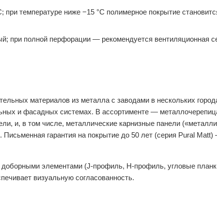
C; при температуре ниже −15 °C полимерное покрытие становитс
й; при полной перфорации — рекомендуется вентиляционная с
ительных материалов из металла с заводами в нескольких город
ельных и фасадных системах. В ассортименте — металлочерепиц
ли, и, в том числе, металлические карнизные панели («металл
 Письменная гарантия на покрытие до 50 лет (серия Pural Matt)
 доборными элементами (J-профиль, H-профиль, угловые планки
спечивает визуальную согласованность.