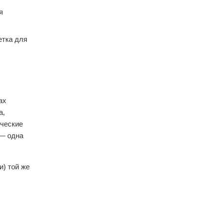
я
етка для
ах
а,
ические
 — одна
) той же