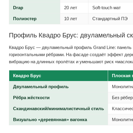
Drap
20 лет
Soft-touch мат
Полиэстер
10 лет
Стандартный ПЭ
Профиль Квадро Брус: двуламельный ск
Квадро Брус — двуламельный профиль Grand Line: панель 
горизонтальными рёбрами. На фасаде создаёт эффект дере
вибрацию на длинных пролётах и уменьшают риск «маслока
Квадро Брус
Плоская 
Двуламельный профиль
Монолитн
Рёбра жёсткости
Без рёбер
Скандинавский/минималистичный стиль
Классичес
Визуально «деревянная» вагонка
Монолитн