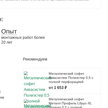
ч:
Опыт
монтажных работ более
20 лет
Рекомендуем
Металлический софит
Аквасистем Полиэстер 0,5 с
полной перфорацией
от 1 653 ₽
с
 на
Металлический софит
Металл Профиль Lбрус-XL
Norman 0,5 с полной