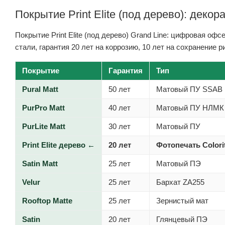
Покрытие Print Elite (под дерево): деко
Покрытие Print Elite (под дерево) Grand Line: цифровая офс
стали, гарантия 20 лет на коррозию, 10 лет на сохранение 
Покрытие
Гарантия
Тип
Pural Matt
50 лет
Матовый ПУ SSAB
PurPro Matt
40 лет
Матовый ПУ НЛМК
PurLite Matt
30 лет
Матовый ПУ
Print Elite дерево ←
20 лет
Фотопечать Colori
Satin Matt
25 лет
Матовый ПЭ
Velur
25 лет
Бархат ZA255
Rooftop Matte
25 лет
Зернистый мат
Satin
20 лет
Глянцевый ПЭ