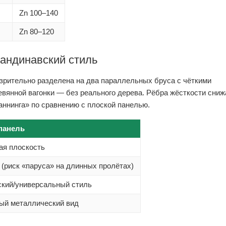
Zn 100–140
Zn 80–120
андинавский стиль
зрительно разделена на два параллельных бруса с чёткими
вянной вагонки — без реального дерева. Рёбра жёсткости сни
ннинга» по сравнению с плоской панелью.
панель
ая плоскость
 (риск «паруса» на длинных пролётах)
кий/универсальный стиль
ый металлический вид