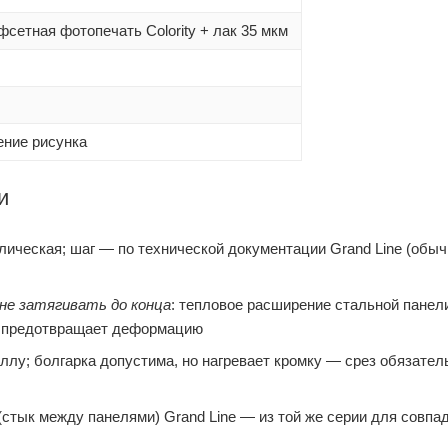
офсетная фотопечать Colority + лак 35 мкм
ение рисунка
и
ическая; шаг — по технической документации Grand Line (обыч
не затягивать до конца
: тепловое расширение стальной панел
мм предотвращает деформацию
лу; болгарка допустима, но нагревает кромку — срез обязател
стык между панелями) Grand Line — из той же серии для совпа