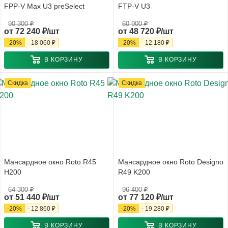
FPP-V Max U3 preSelect
FTP-V U3
90 300 ₽
60 900 ₽
от
72 240 ₽/шт
от
48 720 ₽/шт
-
20
%
-
18 060 ₽
-
20
%
-
12 180 ₽
В КОРЗИНУ
В КОРЗИНУ
Скидка
Скидка
Мансардное окно Roto R45
Мансардное окно Roto Designo
H200
R49 K200
64 300 ₽
96 400 ₽
от
51 440 ₽/шт
от
77 120 ₽/шт
-
20
%
-
12 860 ₽
-
20
%
-
19 280 ₽
В КОРЗИНУ
В КОРЗИНУ