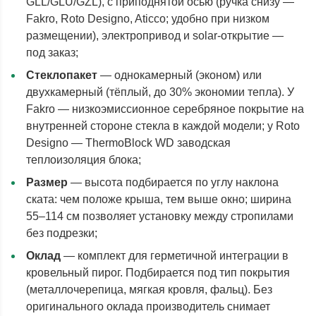
GLL/GLU/GZL), с приподнятой осью (ручка снизу —
Fakro, Roto Designo, Aticco; удобно при низком
размещении), электропривод и solar-открытие —
под заказ;
Стеклопакет
— однокамерный (эконом) или
двухкамерный (тёплый, до 30% экономии тепла). У
Fakro — низкоэмиссионное серебряное покрытие на
внутренней стороне стекла в каждой модели; у Roto
Designo — ThermoBlock WD заводская
теплоизоляция блока;
Размер
— высота подбирается по углу наклона
ската: чем положе крыша, тем выше окно; ширина
55–114 см позволяет установку между стропилами
без подрезки;
Оклад
— комплект для герметичной интеграции в
кровельный пирог. Подбирается под тип покрытия
(металлочерепица, мягкая кровля, фальц). Без
оригинального оклада производитель снимает