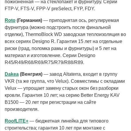
пожизненная — на стеклопакет и фурнитуру. Серии
FTP-V, FTS-V, FPP-V preSelect, FYP, FDY.
Roto
(Германия)
— приподнятая ось, регулируемая
фурнитура (можно подстроить после финальной
отделки), ThermoBlock WD заводская теплоизоляция во
всех сериях Designo R. Гарантия 15 лет на отдельные
риски (град, поломка рамы и фурнитуры) и 5 лет на
материал и изготовление. Серии Designo
R45/R49/R68/R69/R75/R79/R88/R89.
Dakea
(Венгрия)
— завод Altaterra, входит в группу
VKR (та же группа, что Velux). Совместимы с окладами
Velux — упрощает замену старых окон без разборки
кровли. Гарантия 10 лет; на серию Better Energy KAV
B1500 — 20 лет при регистрации на сайте
производителя.
RoofLITE+
— бюджетная линейка для типового
строительства; гарантия 10 лет при монтаже с