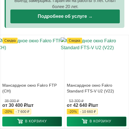
Выезд замерщика. Гарантия на работы 5 лет. Опыт
более 20 лет.
Подробнее об услуге →
Скидка
Скидка
Мансардное окно Fakro FTP
Мансардное окно Fakro
(CH)
Standard FTS-V U2 (V22)
38 000 ₽
53 300 ₽
от
30 400 ₽/шт
от
42 640 ₽/шт
-
20
%
-
7 600 ₽
-
20
%
-
10 660 ₽
В КОРЗИНУ
В КОРЗИНУ