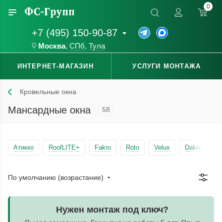
0
+7 (495) 150-90-87
Москва
,
СПб
,
Тула
ИНТЕРНЕТ-МАГАЗИН
УСЛУГИ МОНТАЖА
Кровельные окна
Мансардные окна
58
Атикко
RoofLITE+
Fakro
Roto
Velux
Dakea
Д
По умолчанию (возрастание)
Нужен монтаж под ключ?