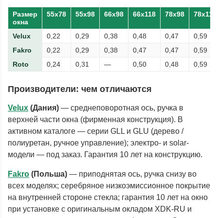
Размер
55x78
55x98
66x98
66x118
78x98
78x118
окна
Velux
0,22
0,29
0,38
0,48
0,47
0,59
Fakro
0,22
0,29
0,38
0,47
0,47
0,59
Roto
0,24
0,31
—
0,50
0,48
0,59
Производители: чем отличаются
Velux
(Дания)
— среднеповоротная ось, ручка в
верхней части окна (фирменная конструкция). В
активном каталоге — серии GLL и GLU (дерево /
полиуретан, ручное управление); электро- и solar-
модели — под заказ. Гарантия 10 лет на конструкцию.
Fakro
(Польша)
— приподнятая ось, ручка снизу во
всех моделях; серебряное низкоэмиссионное покрытие
на внутренней стороне стекла; гарантия 10 лет на окно
при установке с оригинальным окладом XDK-RU и