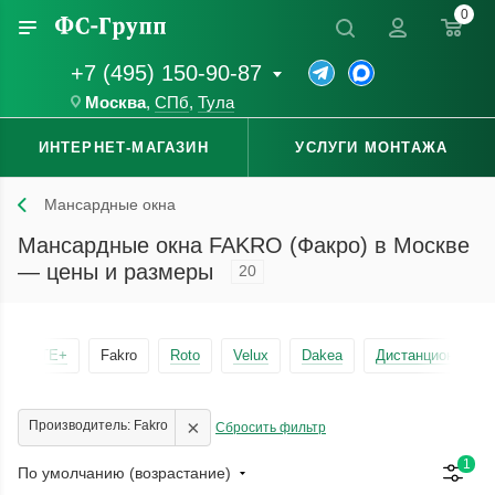
0
+7 (495) 150-90-87
Москва
,
СПб
,
Тула
ИНТЕРНЕТ-МАГАЗИН
УСЛУГИ МОНТАЖА
Мансардные окна
Мансардные окна FAKRO (Факро) в Москве
— цены и размеры
20
RoofLITE+
Fakro
Roto
Velux
Dakea
Дистанционные
×
Производитель: Fakro
Сбросить фильтр
1
По умолчанию (возрастание)