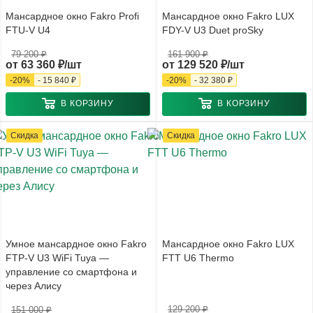
Мансардное окно Fakro Profi
Мансардное окно Fakro LUX
FTU-V U4
FDY-V U3 Duet proSky
79 200 ₽
161 900 ₽
от
63 360 ₽/шт
от
129 520 ₽/шт
-
20
%
-
15 840 ₽
-
20
%
-
32 380 ₽
В КОРЗИНУ
В КОРЗИНУ
Скидка
Скидка
Умное мансардное окно Fakro
Мансардное окно Fakro LUX
FTP-V U3 WiFi Tuya —
FTT U6 Thermo
управление со смартфона и
через Алису
129 200 ₽
151 000 ₽