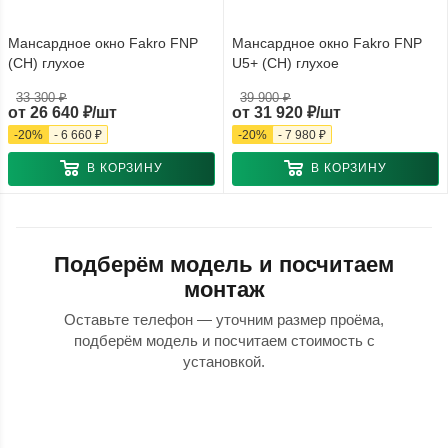
Мансардное окно Fakro FNP
Мансардное окно Fakro FNP
(CH) глухое
U5+ (CH) глухое
33 300 ₽
39 900 ₽
от
26 640 ₽/шт
от
31 920 ₽/шт
-
20
%
-
6 660 ₽
-
20
%
-
7 980 ₽
В КОРЗИНУ
В КОРЗИНУ
Подберём модель и посчитаем
монтаж
Оставьте телефон — уточним размер проёма,
подберём модель и посчитаем стоимость с
установкой.