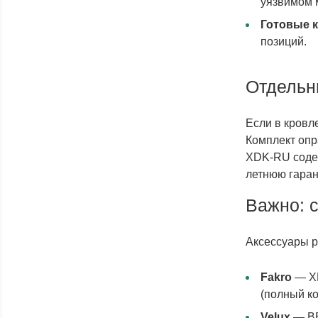
уязвимом 
Готовые 
позиций.
Отдельн
Если в кровл
Комплект опр
XDK-RU содер
летнюю гаран
Важно: 
Аксессуары р
Fakro
— XD
(полный ко
Velux
— BB