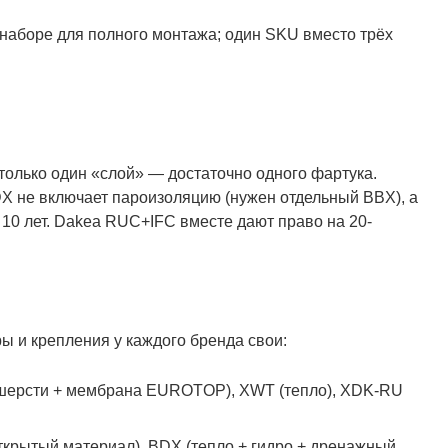
 наборе для полного монтажа; один SKU вместо трёх
 только один «слой» — достаточно одного фартука.
DX не включает пароизоляцию (нужен отдельный BBX), а
 10 лет. Dakea RUC+IFC вместе дают право на 20-
 и крепления у каждого бренда свои:
й шерсти + мембрана EUROTOP), XWT (тепло), XDK-RU
ткрытый материал), BDX (тепло + гидро + дренажный