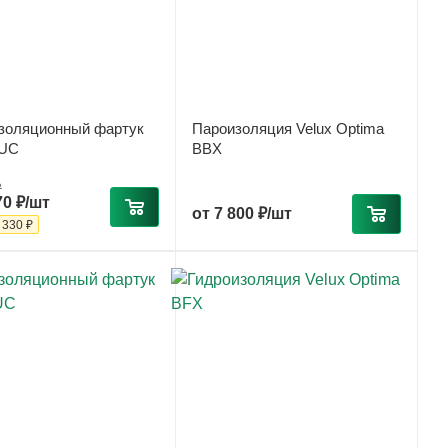
золяционный фартук
Пароизоляция Velux Optima
RUC
BBX
₽
70 ₽/шт
от
7 800 ₽/шт
-
330 ₽