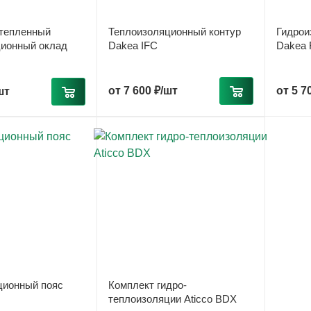
тепленный
Теплоизоляционный контур
Гидрои
ционный оклад
Dakea IFC
Dakea
от
7 600 ₽/шт
от
5 7
шт
ционный пояс
Комплект гидро-
теплоизоляции Aticco BDX