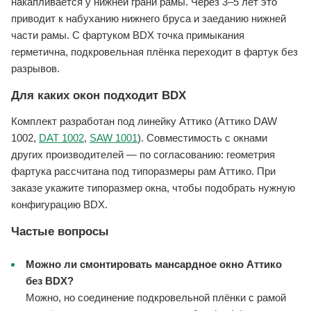
накапливается у нижней грани рамы. Через 3–5 лет это
приводит к набуханию нижнего бруса и заеданию нижней
части рамы. С фартуком BDX точка примыкания
герметична, подкровельная плёнка переходит в фартук без
разрывов.
Для каких окон подходит BDX
Комплект разработан под линейку Аттико (Аттико DAW
1002,
DAT 1002
,
SAW 1001
). Совместимость с окнами
других производителей — по согласованию: геометрия
фартука рассчитана под типоразмеры рам Аттико. При
заказе укажите типоразмер окна, чтобы подобрать нужную
конфигурацию BDX.
Частые вопросы
Можно ли смонтировать мансардное окно Аттико
без BDX?
Можно, но соединение подкровельной плёнки с рамой