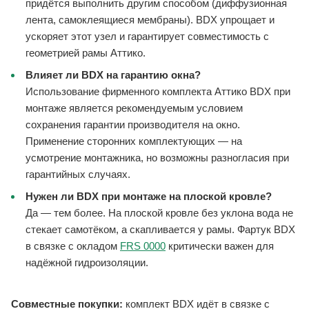
придётся выполнить другим способом (диффузионная
лента, самоклеящиеся мембраны). BDX упрощает и
ускоряет этот узел и гарантирует совместимость с
геометрией рамы Аттико.
Влияет ли BDX на гарантию окна?
Использование фирменного комплекта Аттико BDX при
монтаже является рекомендуемым условием
сохранения гарантии производителя на окно.
Применение сторонних комплектующих — на
усмотрение монтажника, но возможны разногласия при
гарантийных случаях.
Нужен ли BDX при монтаже на плоской кровле?
Да — тем более. На плоской кровле без уклона вода не
стекает самотёком, а скапливается у рамы. Фартук BDX
в связке с окладом
FRS 0000
критически важен для
надёжной гидроизоляции.
Совместные покупки:
комплект BDX идёт в связке с