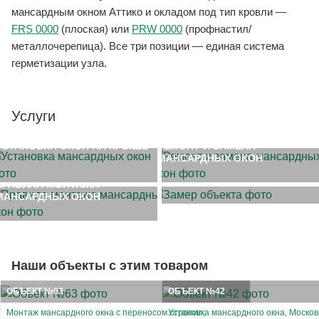
мансардным окном Аттико и окладом под тип кровли —
FRS 0000
(плоская) или
PRW 0000
(профнастил/
металлочерепица). Все три позиции — единая система
герметизации узла.
Услуги
УСТАНОВКА ОКОН НА КРЫШЕ
РЕМОНТ И ЗАМЕНА
МАНСАРДНЫХ ОКОН
ЗАМЕР ОБЪЕКТА
ПРАВИЛА МОНТАЖА
МАНСАРДНЫХ ОКОН
Наши объекты с этим товаром
ОБЪЕКТ №63
ОБЪЕКТ №42
Монтаж мансардного окна с переносом стропил,
Установка мансардного окна, Московс