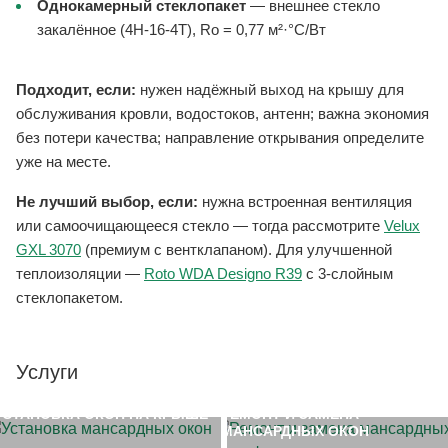
Однокамерный стеклопакет
— внешнее стекло
закалённое (4H-16-4T), Ro = 0,77 м²·°C/Вт
Подходит, если:
нужен надёжный выход на крышу для
обслуживания кровли, водостоков, антенн; важна экономия
без потери качества; направление открывания определите
уже на месте.
Не лучший выбор, если:
нужна встроенная вентиляция
или самоочищающееся стекло — тогда рассмотрите
Velux
GXL 3070
(премиум с вентклапаном). Для улучшенной
теплоизоляции —
Roto WDA Designo R39
с 3-слойным
стеклопакетом.
Услуги
УСТАНОВКА ОКОН НА КРЫШЕ
РЕМОНТ И ЗАМЕНА
МАНСАРДНЫХ ОКОН
ЗАМЕР ОБЪЕКТА