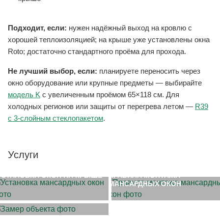
Подходит, если:
нужен надёжный выход на кровлю с
хорошей теплоизоляцией; на крыше уже установлены окна
Roto; достаточно стандартного проёма для прохода.
Не лучший выбор, если:
планируете переносить через
окно оборудование или крупные предметы — выбирайте
модель K
с увеличенным проёмом 65×118 см. Для
холодных регионов или защиты от перегрева летом —
R39
с 3-слойным стеклопакетом
.
Услуги
УСТАНОВКА ОКОН НА КРЫШЕ
ПРАВИЛА МОНТАЖА
МАНСАРДНЫХ ОКОН
ЗАМЕР ОБЪЕКТА