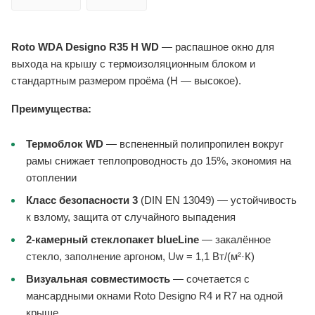
Roto WDA Designo R35 H WD
— распашное окно для
выхода на крышу с термоизоляционным блоком и
стандартным размером проёма (H — высокое).
Преимущества:
Термоблок WD
— вспененный полипропилен вокруг
рамы снижает теплопроводность до 15%, экономия на
отоплении
Класс безопасности 3
(DIN EN 13049) — устойчивость
к взлому, защита от случайного выпадения
2-камерный стеклопакет blueLine
— закалённое
стекло, заполнение аргоном, Uw = 1,1 Вт/(м²·К)
Визуальная совместимость
— сочетается с
мансардными окнами Roto Designo R4 и R7 на одной
крыше