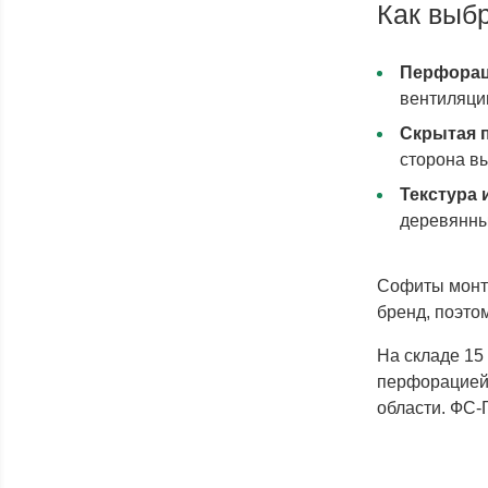
Как выб
Перфорац
вентиляцию
Скрытая 
сторона в
Текстура и
деревянны
Софиты монт
бренд, поэто
На складе 15
перфорацией.
области. ФС-