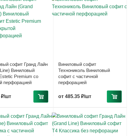
вый софит Гранд Лайн
Виниловый софит
 Line) Виниловый
Технониколь Виниловый
Estetic Premium со
софит с частичной
й перфорацией
перфорацией
 ₽/шт
от
485.35 ₽/шт