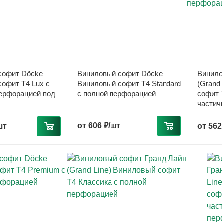
софит Döcke
Виниловый софит Döcke
Винило
офит T4 Lux с
Виниловый софит T4 Standard
(Grand
перфорацией под
с полной перфорацией
софит 
частич
от
606 ₽/шт
шт
от
562