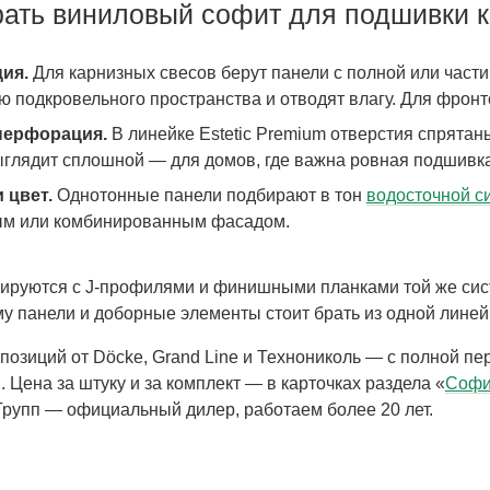
рать виниловый софит для подшивки 
ия.
Для карнизных свесов берут панели с полной или час
 подкровельного пространства и отводят влагу. Для фронт
перфорация.
В линейке Estetic Premium отверстия спрятаны
ыглядит сплошной — для домов, где важна ровная подшивк
 цвет.
Однотонные панели подбирают в тон
водосточной с
м или комбинированным фасадом.
ируются с J-профилями и финишными планками той же си
му панели и доборные элементы стоит брать из одной линей
 позиций от Döcke, Grand Line и Технониколь — с полной п
 Цена за штуку и за комплект — в карточках раздела «
Соф
Групп — официальный дилер, работаем более 20 лет.