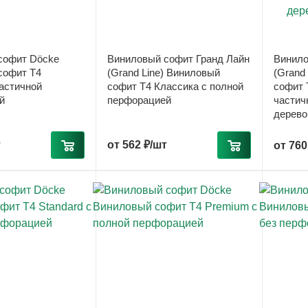
софит Döcke
Виниловый софит Гранд Лайн
Винило
софит T4
(Grand Line) Виниловый
(Grand
астичной
софит T4 Классика с полной
софит 
й
перфорацией
частич
дерево
т
от
562 ₽/шт
от
760