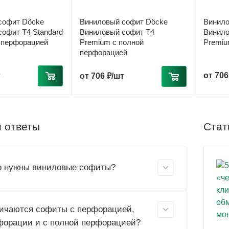
софит Döcke
Виниловый софит Döcke
Винило
офит T4 Standard
Виниловый софит T4
Винило
 перфорацией
Premium с полной
Premiu
перфорацией
т
от
706
от
706 ₽/шт
 ответы
Стат
о нужны виниловые софиты?
ичаются софиты с перфорацией,
форации и с полной перфорацией?