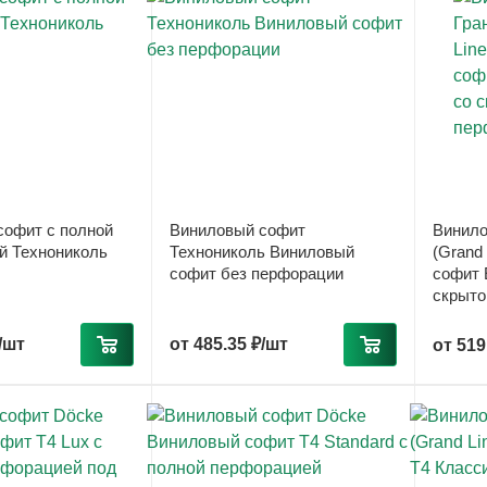
софит с полной
Виниловый софит
Винило
й Технониколь
Технониколь Виниловый
(Grand
софит без перфорации
софит 
скрыто
/шт
от
485.35 ₽/шт
от
519