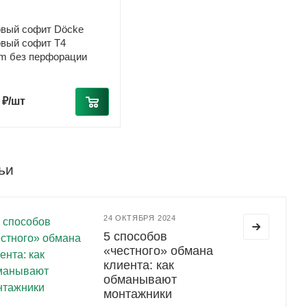
вый софит Döcke
вый софит T4
m без перфорации
 ₽/шт
ьи
24 ОКТЯБРЯ 2024
5 способов
«честного» обмана
клиента: как
обманывают
монтажники