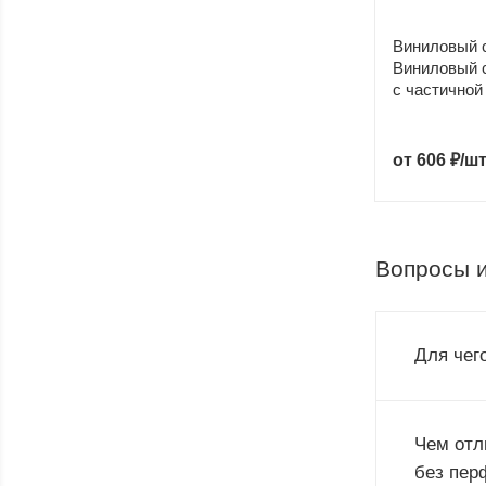
Виниловый 
Виниловый с
с частичной
от
606 ₽/ш
Вопросы и
Для чег
Чем отл
без пер