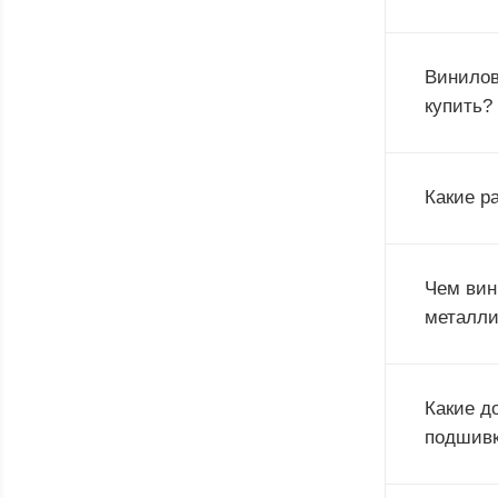
Винилов
купить?
Какие р
Чем вин
металли
Какие д
подшив