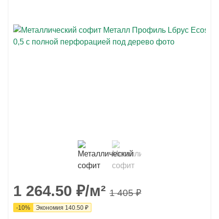
1 264.50
₽
/м²
1 405
₽
-
10
%
Экономия
140.50
₽