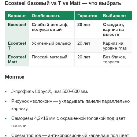
Ecosteel базовый vs T vs Matt — что выбрать
Вариант
Особенность
Гарантия
Выбирают
Ecosteel
Слабый рельеф,
20 лет
Стандарт,
полуматовый
карниз на
высоте
Ecosteel
Усиленный рельеф
20 лет
Карниз на
T
уровне глаз
Ecosteel
Плоский матовый
20 лет
Без бликов,
Matt
терраса
Монтаж
J-профиль Lбрус®, шаг 500–600 мм.
Рисунок «волокон» — укладывать панели параллельно
карнизу.
Саморезы 4,2×16 мм с окрашенной головкой под цвет
панели.
Срезы торцов — антикоррозионный карандаш под цвет