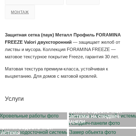
МОНТАЖ
Защитная сетка (паук) Металл Профиль FORAMINA
FREEZE Valori двухсторонний
— защищает желоб от
листвы и мусора. Коллекция FORAMINA FREEZE —
матовое текстурное покрытие Freeze, гарантия 30 лет.
Матовая текстура премиум-класса, устойчивая к
выцветанию. Для домов с матовой кровлей.
Услуги
МОНТАЖ КРОВЛИ
МОНТАЖ ВОДОСТОЧНОЙ
СИСТЕМЫ НА СЭНДВИЧ-
ЗАМЕР ОБЪЕКТА
ПАНЕЛИ
МОНТАЖ ВОДОСТОЧНОЙ
СИСТЕМЫ