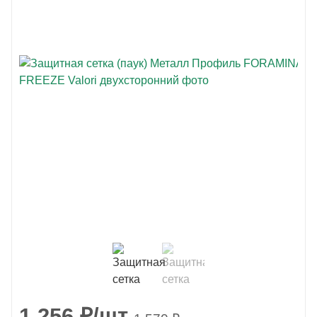
1 256
₽
/шт