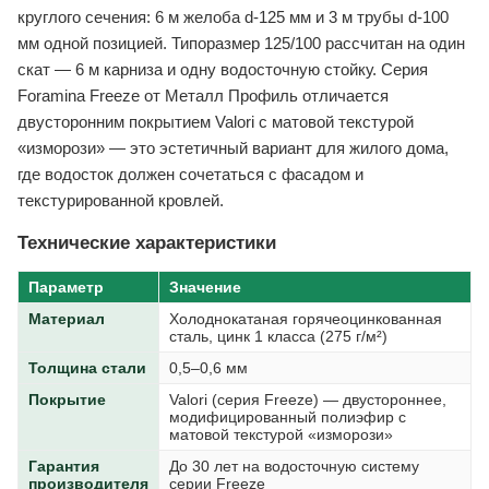
круглого сечения: 6 м желоба d-125 мм и 3 м трубы d-100
мм одной позицией. Типоразмер 125/100 рассчитан на один
скат — 6 м карниза и одну водосточную стойку. Серия
Foramina Freeze от Металл Профиль отличается
двусторонним покрытием Valori с матовой текстурой
«изморози» — это эстетичный вариант для жилого дома,
где водосток должен сочетаться с фасадом и
текстурированной кровлей.
Технические характеристики
Параметр
Значение
Материал
Холоднокатаная горячеоцинкованная
сталь, цинк 1 класса (275 г/м²)
Толщина стали
0,5–0,6 мм
Покрытие
Valori (серия Freeze) — двустороннее,
модифицированный полиэфир с
матовой текстурой «изморози»
Гарантия
До 30 лет на водосточную систему
производителя
серии Freeze