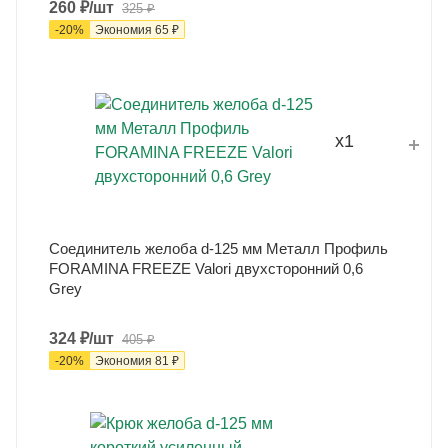
260
₽
/шт
325
₽
-
20
%
Экономия
65
₽
x1
Соединитель желоба d-125 мм Металл Профиль
FORAMINA FREEZE Valori двухсторонний 0,6
Grey
324
₽
/шт
405
₽
-
20
%
Экономия
81
₽