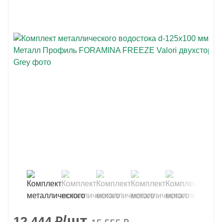
/шт
12 444
₽