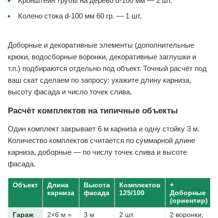
Кронштейн трубы на дерево d-100 мм — 2 шт.
Колено стока d-100 мм 60 гр. — 1 шт.
Доборные и декоративные элементы (дополнительные
крюки, водосборные воронки, декоративные заглушки и
т.п.) подбираются отдельно под объект. Точный расчёт под
ваш скат сделаем по запросу: укажите длину карниза,
высоту фасада и число точек слива.
Расчёт комплектов на типичные объекты
Один комплект закрывает 6 м карниза и одну стойку 3 м.
Количество комплектов считается по суммарной длине
карниза, доборные — по числу точек слива и высоте
фасада.
Объект
Длина
Высота
Комплектов
+
карниза
фасада
125/100
Доборные
(ориентир)
Гараж
2×6 м =
3 м
2 шт.
2 воронки,