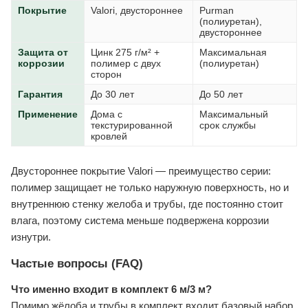
Покрытие
Valori, двустороннее
Purman
(полиуретан),
двустороннее
Защита от
Цинк 275 г/м² +
Максимальная
коррозии
полимер с двух
(полиуретан)
сторон
Гарантия
До 30 лет
До 50 лет
Применение
Дома с
Максимальный
текстурированной
срок службы
кровлей
Двустороннее покрытие Valori — преимущество серии:
полимер защищает не только наружную поверхность, но и
внутреннюю стенку желоба и трубы, где постоянно стоит
влага, поэтому система меньше подвержена коррозии
изнутри.
Частые вопросы (FAQ)
Что именно входит в комплект 6 м/3 м?
Помимо жёлоба и трубы в комплект входит базовый набор