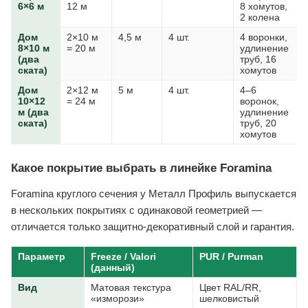
6×6 м
12 м
8 хомутов,
2 колена
Дом
2×10 м
4,5 м
4 шт.
4 воронки,
8×10 м
= 20 м
удлинение
(два
труб, 16
ската)
хомутов
Дом
2×12 м
5 м
4 шт.
4–6
10×12
= 24 м
воронок,
м (два
удлинение
ската)
труб, 20
хомутов
Какое покрытие выбрать в линейке Foramina
Foramina круглого сечения у Металл Профиль выпускается
в нескольких покрытиях с одинаковой геометрией —
отличается только защитно-декоративный слой и гарантия.
Параметр
Freeze / Valori
PUR / Purman
(данный)
Вид
Матовая текстура
Цвет RAL/RR,
«изморози»
шелковистый