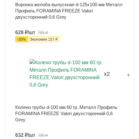
Воронка желоба выпускная d-125x100 мм Металл
Профиль FORAMINA FREEZE Valori
двухсторонний 0,6 Grey
628
₽
/шт
785
₽
-
20
%
Экономия
157
₽
x2
Колено трубы d-100 мм 60 гр. Металл Профиль
FORAMINA FREEZE Valori двухсторонний 0,6
Grey
632
₽
/шт
790
₽