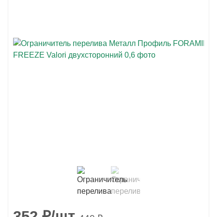
352
₽
/шт