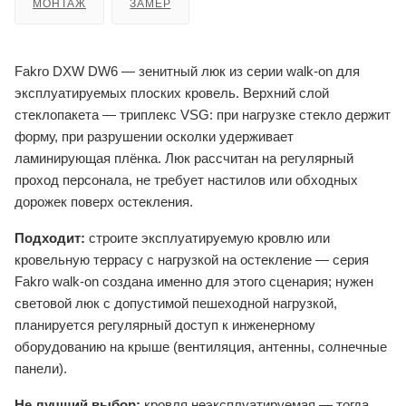
МОНТАЖ
ЗАМЕР
Fakro DXW DW6 — зенитный люк из серии walk-on для
эксплуатируемых плоских кровель. Верхний слой
стеклопакета — триплекс VSG: при нагрузке стекло держит
форму, при разрушении осколки удерживает
ламинирующая плёнка. Люк рассчитан на регулярный
проход персонала, не требует настилов или обходных
дорожек поверх остекления.
Подходит:
строите эксплуатируемую кровлю или
кровельную террасу с нагрузкой на остекление — серия
Fakro walk-on создана именно для этого сценария; нужен
световой люк с допустимой пешеходной нагрузкой,
планируется регулярный доступ к инженерному
оборудованию на крыше (вентиляция, антенны, солнечные
панели).
Не лучший выбор:
кровля неэксплуатируемая — тогда