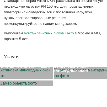
Стандартная серия Fakro DXW рассчитана на нормативную
пешеходную нагрузку PN 150 кгс. Для промышленных
платформ или складских зон с постоянной нагрузкой
нужны специализированные решения —
проконсультируйтесь с нашим менеджером.
Выполняем
монтаж зенитных люков Fakro
в Москве и МО,
гарантия 5 лет.
Услуги
УСТАНОВКА ОКОН НА КРЫШЕ
ПРАВИЛА МОНТАЖА
МАНСАРДНЫХ ОКОН
ЗАМЕР ОБЪЕКТА