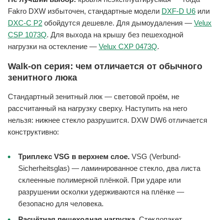
Fakro DXW избыточен, стандартные модели
DXF-D U6
или
DXC-C P2
обойдутся дешевле. Для дымоудаления —
Velux
CSP 1073Q
. Для выхода на крышу без пешеходной
нагрузки на остекление —
Velux CXP 0473Q
.
Walk-on серия: чем отличается от обычного
зенитного люка
Стандартный зенитный люк — световой проём, не
рассчитанный на нагрузку сверху. Наступить на него
нельзя: нижнее стекло разрушится. DXW DW6 отличается
конструктивно:
Триплекс VSG в верхнем слое.
VSG (Verbund-
Sicherheitsglas) — ламинированное стекло, два листа
склеенные полимерной плёнкой. При ударе или
разрушении осколки удерживаются на плёнке —
безопасно для человека.
Расчётная пешеходная нагрузка.
Стеклопакет