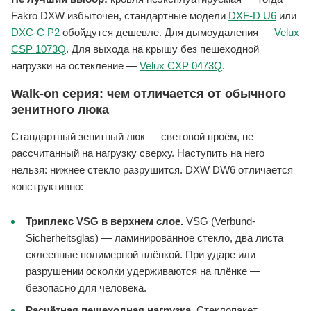
Fakro DXW избыточен, стандартные модели
DXF-D U6
или
DXC-C P2
обойдутся дешевле. Для дымоудаления —
Velux
CSP 1073Q
. Для выхода на крышу без пешеходной
нагрузки на остекление —
Velux CXP 0473Q
.
Walk-on серия: чем отличается от обычного
зенитного люка
Стандартный зенитный люк — световой проём, не
рассчитанный на нагрузку сверху. Наступить на него
нельзя: нижнее стекло разрушится. DXW DW6 отличается
конструктивно:
Триплекс VSG в верхнем слое.
VSG (Verbund-
Sicherheitsglas) — ламинированное стекло, два листа
склеенные полимерной плёнкой. При ударе или
разрушении осколки удерживаются на плёнке —
безопасно для человека.
Расчётная пешеходная нагрузка.
Стеклопакет