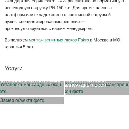
Стандартная серия Fakro DXW рассчитана на нормативную
пешеходную нагрузку PN 150 кгс. Для промышленных
платформ или складских зон с постоянной нагрузкой
нужны специализированные решения —
проконсультируйтесь с нашим менеджером.
Выполняем
монтаж зенитных люков Fakro
в Москве и МО,
гарантия 5 лет.
Услуги
УСТАНОВКА ОКОН НА КРЫШЕ
ПРАВИЛА МОНТАЖА
МАНСАРДНЫХ ОКОН
ЗАМЕР ОБЪЕКТА