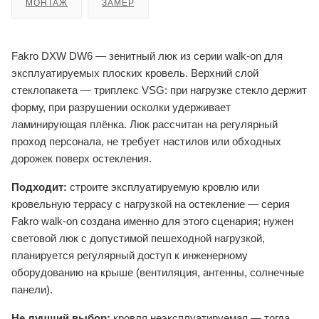
МОНТАЖ
ЗАМЕР
Fakro DXW DW6 — зенитный люк из серии walk-on для
эксплуатируемых плоских кровель. Верхний слой
стеклопакета — триплекс VSG: при нагрузке стекло держит
форму, при разрушении осколки удерживает
ламинирующая плёнка. Люк рассчитан на регулярный
проход персонала, не требует настилов или обходных
дорожек поверх остекления.
Подходит:
строите эксплуатируемую кровлю или
кровельную террасу с нагрузкой на остекление — серия
Fakro walk-on создана именно для этого сценария; нужен
световой люк с допустимой пешеходной нагрузкой,
планируется регулярный доступ к инженерному
оборудованию на крыше (вентиляция, антенны, солнечные
панели).
Не лучший выбор:
кровля неэксплуатируемая — тогда