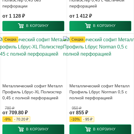
перфорации
перфорацией
от
1 128 ₽
от
1 412 ₽
В КОРЗИНУ
В КОРЗИНУ
Скидка
Скидка
Металлический софит Металл
Металлический софит Металл
Профиль Lбрус-XL Полиэстер
Профиль Lбрус Norman 0,5 с
0,45 с полной перфорацией
полной перфорацией
780 ₽
950 ₽
от
709.80 ₽
от
855 ₽
-
9
%
-
70.20 ₽
-
10
%
-
95 ₽
В КОРЗИНУ
В КОРЗИНУ