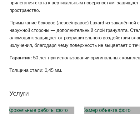
прилегания ската к вертикальным поверхностям, защищает о
пространство.
Примыкание боковое (левое/правое) Luxard из закалённой
наружной стороны — дополнительный слой гранулята. Сталь
алюмоцинк защищает от разрушительного воздействия влаг
излучения, благодаря чему поверхность не выцветает с тече
Гарантия
: 50 лет при использовании оригинальных компле
Толщина стали: 0,45 мм.
Услуги
МОНТАЖ КРОВЛИ
ЗАМЕР ОБЪЕКТА