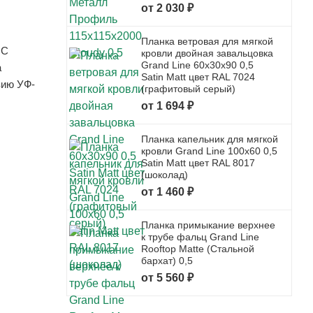
от 2 030 ₽
Планка ветровая для мягкой
 С
кровли двойная завальцовка
Grand Line 60x30x90 0,5
а
Satin Matt цвет RAL 7024
вию УФ-
(графитовый серый)
от 1 694 ₽
Планка капельник для мягкой
кровли Grand Line 100x60 0,5
Satin Matt цвет RAL 8017
(шоколад)
от 1 460 ₽
Планка примыкание верхнее
к трубе фальц Grand Line
Rooftop Matte (Стальной
бархат) 0,5
от 5 560 ₽