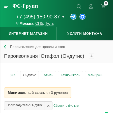
0
+7 (495) 150-90-87
Москва
,
СПб
,
Тула
ИНТЕРНЕТ-МАГАЗИН
УСЛУГИ МОНТАЖА
Пароизоляция для кровли и стен
Пароизоляция Ютафол (Ондутис)
4
Tegola
Ондутис
Атмен
Технониколь
Мембраны
Минимальный заказ:
от 3 рулонов
×
Производитель: Ондутис
Сбросить фильтр