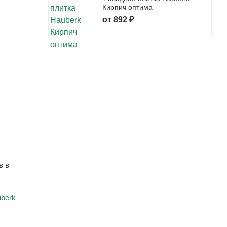
Кирпич оптима
от 892 ₽
в в
berk