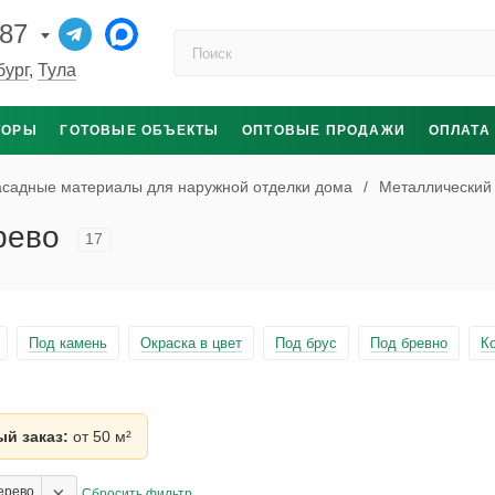
-87
Поиск по каталогу
бург
,
Тула
ТОРЫ
ГОТОВЫЕ ОБЪЕКТЫ
ОПТОВЫЕ ПРОДАЖИ
ОПЛАТА
садные материалы для наружной отделки дома
/
Металлический
рево
17
Под камень
Окраска в цвет
Под брус
Под бревно
К
й заказ:
от 50 м²
×
дерево
Сбросить фильтр