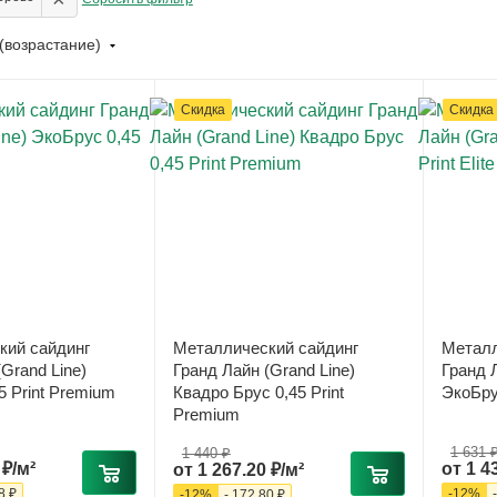
(возрастание)
Скидка
Скидка
кий сайдинг
Металлический сайдинг
Металл
Grand Line)
Гранд Лайн (Grand Line)
Гранд Л
5 Print Premium
Квадро Брус 0,45 Print
ЭкоБрус
Premium
1 631 
1 440 ₽
 ₽/м²
от
1 4
от
1 267.20 ₽/м²
8 ₽
-
12
%
-
12
%
-
172.80 ₽