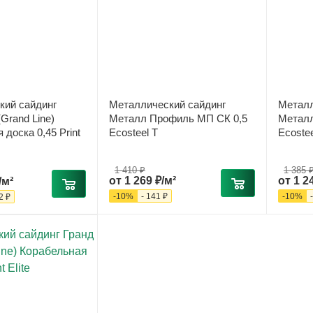
кий сайдинг
Металлический сайдинг
Металл
Grand Line)
Металл Профиль МП СК 0,5
Металл
доска 0,45 Print
Ecosteel T
Ecostee
1 410 ₽
1 385 
от
1 269 ₽/м²
от
1 2
/м²
-
10
%
-
141 ₽
-
10
%
2 ₽