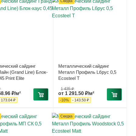
Скидка
ический сайдинг
Металлический сайдинг
айн (Grand Line) Блок-
Металл Профиль Lбрус 0,5
5 Print Elite
Ecosteel T
₽
1 435 ₽
68.96 ₽/м²
от
1 291.50 ₽/м²
-
173.04 ₽
-
10
%
-
143.50 ₽
Скидка