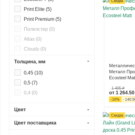
Скидка
Скандинавский брус
Модерн узкий (
0
)
Print Elite (
5
)
Скандинавский брус
Print Premium (
5
)
Модерн широкий (
0
)
Полиэстер (
0
)
Atlas (
0
)
Cloudy (
0
)
Drap (
0
)
Толщина, мм
Металличес
Norman (
0
)
Металл Про
0,45 (
10
)
Ecosteel Mat
Pural (
0
)
0,5 (
7
)
1 405 ₽
Pural Matt (
0
)
от
1 264.50
0,4 (
0
)
PurLite Matt (
0
)
-
10
%
-
140.5
Purman (
0
)
Цвет
Скидка
PurPro Matt (
0
)
Цвет поставщика
Rooftop (Шёлк) (
0
)