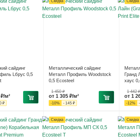
Скидка
Скидка
кий сайдинг
Металлический сайдинг
Металл
филь Lбрус 0,5
Металл Профиль Woodstock
Гранд Л
t
0,5 Ecosteel
хаус 0,4
1 450 ₽
1 442 
 ₽/м²
от
1 305 ₽/м²
от
1 2
0 ₽
-
10
%
-
145 ₽
-
12
%
Скидка
Скидка