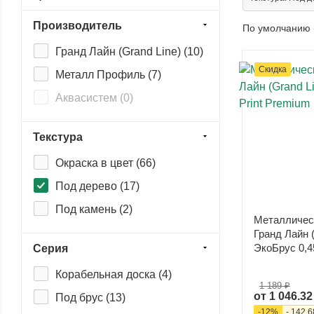
Производитель
По умолчанию 
Гранд Лайн (Grand Line) (
10
)
Скидка
Металл Профиль (
7
)
Аквасистем (
0
)
Текстура
Окраска в цвет (
66
)
Под дерево (
17
)
Под камень (
2
)
Металличес
Гранд Лайн (
ЭкоБрус 0,4
Серия
Корабельная доска (
4
)
1 189 ₽
от
1 046.32
Под брус (
13
)
-
12
%
-
142.6