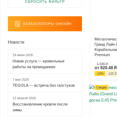
СБРОСИТЬ ФИЛЬТР
Rooftop Matte (Стальной
бархат) (
0
)
Satin (
0
)
КАЛЬКУЛЯТОРЫ ОНЛАЙН
Satin Matt (
0
)
Valori (
0
)
Металличес
Новости
Velur (
0
)
Гранд Лайн (
Корабельная 
Viking (
0
)
Premium
19 июня 2026
Viking E (
0
)
Новая услуга — кровельные
1 046 ₽
работы на промзданиях
от
920.48 ₽
-
12
%
-
125.5
7 мая 2026
TEGOLA — встреча без галстуков
Скидка
13 апреля 2026
Восстановление кровли после
зимы