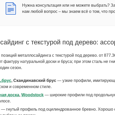
Нужна консультация или не можете выбрать? З
нам любой вопрос – мы знаем всё о том, что пр
сайдинг с текстурой под дерево: ассо
7 позиций металлосайдинга с текстурой под дерево. от 877.
 фактуру натуральной доски и бруса; при этом сталь не гни
один сезон.
Lбрус
, Скандинавский брус
— узкие профили, имитирующи
ском и современном стиле.
ная доска
,
Woodstock
— широкие профили под продольную
олосе.
— гнутый профиль под оцилиндрованное бревно. Хорошо с