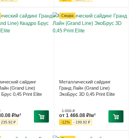
Скидка
ический сайдинг
Металлический сайдинг
айн (Grand Line)
Гранд Лайн (Grand Line)
Брус 0,45 Print Elite
ЭкоБрус 3D 0,45 Print Elite
₽
1 666 ₽
30.08 ₽/м²
от
1 466.08 ₽/м²
-
235.92 ₽
-
12
%
-
199.92 ₽