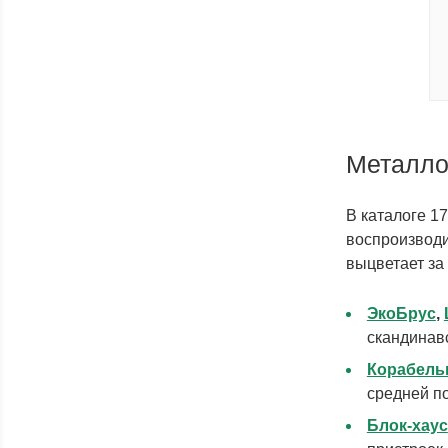
Металло
В каталоге 1
воспроизводит
выцветает за 
ЭкоБрус
,
скандинав
Корабель
средней п
Блок-хаус