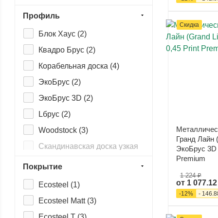
Профиль
Скидка
Блок Хаус (
2
)
Квадро Брус (
2
)
Корабельная доска (
4
)
ЭкоБрус (
2
)
ЭкоБрус 3D (
2
)
Lбрус (
2
)
Металличес
Woodstock (
3
)
Гранд Лайн (
Скандинавская доска узкая
ЭкоБрус 3D 0
(
0
)
Premium
Покрытие
Скандинавская доска узкая
1 224 ₽
двойная (
0
)
от
1 077.12
Ecosteel (
1
)
-
12
%
-
146.8
Скандинавская доска
Ecosteel Matt (
3
)
широкая (
0
)
Ecosteel T (
3
)