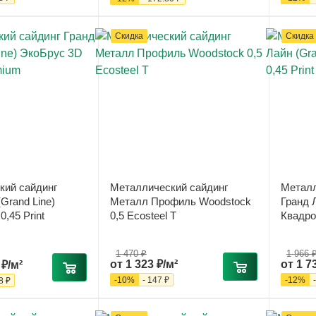
Скидка
Скидка
кий сайдинг
Металлический сайдинг
Металл
Grand Line)
Металл Профиль Woodstock
Гранд Л
,45 Print
0,5 Ecosteel T
Квадро 
1 470 ₽
1 966 
от
1 323 ₽/м²
от
1 7
 ₽/м²
-
10
%
-
147 ₽
-
12
%
8 ₽