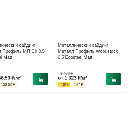
ический сайдинг
Металлический сайдинг
 Профиль МП СК 0,5
Металл Профиль Woodstock
l Matt
0,5 Ecosteel Matt
₽
1 470 ₽
46.50 ₽/м²
от
1 323 ₽/м²
-
138.50 ₽
-
10
%
-
147 ₽