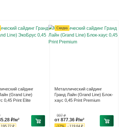
Скидка
ический сайдинг
Металлический сайдинг
айн (Grand Line)
Гранд Лайн (Grand Line) Блок-
 0,45 Print Elite
хаус 0,45 Print Premium
₽
997 ₽
35.28 ₽/м²
от
877.36 ₽/м²
-
195.72 ₽
-
12
%
-
119.64 ₽