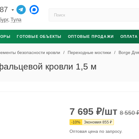
-87
Поиск по каталогу
бург
,
Тула
ТОРЫ
ГОТОВЫЕ ОБЪЕКТЫ
ОПТОВЫЕ ПРОДАЖИ
ОПЛАТА
ементы безопасности кровли
/
Переходные мостики
/
Borge Для
фальцевой кровли 1,5 м
7 695
₽
/шт
8 550
-
10
%
Экономия
855
₽
Оптовая цена по запросу.