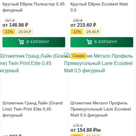
Круглый Ellipse Полиэстер 0,45
Круглый Ellipse Ecosteel Matt
фигурный
0,5
167 ₽
245 ₽
от
146.96 ₽
от
215.60 ₽
-
12
%
-
20.04 ₽
-
12
%
-
29.40 ₽
В КОРЗИНУ
В КОРЗИНУ
Скидка
Штакетник Гранд Лайн (Grand
Штакетник Металл Профиль
Line) Twin Print Elite 0,45
Прямоугольный Lane Ecosteel
фигурный
Matt 0,5 фигурный
176 ₽
от
154.88 ₽/м