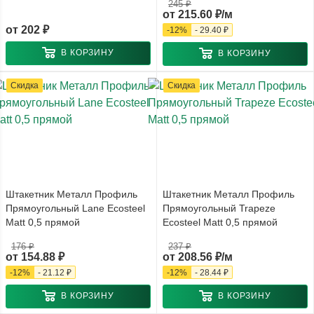
245 ₽
от
215.60 ₽/м
от
202 ₽
-
12
%
-
29.40 ₽
В КОРЗИНУ
В КОРЗИНУ
Скидка
Скидка
Штакетник Металл Профиль
Штакетник Металл Профиль
Прямоугольный Lane Ecosteel
Прямоугольный Trapeze
Matt 0,5 прямой
Ecosteel Matt 0,5 прямой
176 ₽
237 ₽
от
154.88 ₽
от
208.56 ₽/м
-
12
%
-
21.12 ₽
-
12
%
-
28.44 ₽
В КОРЗИНУ
В КОРЗИНУ