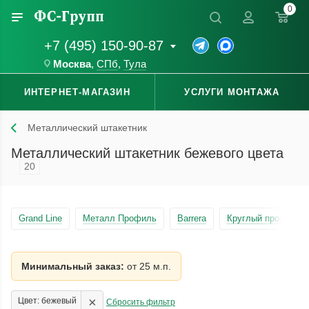
0
+7 (495) 150-90-87
Москва
,
СПб
,
Тула
ИНТЕРНЕТ-МАГАЗИН
УСЛУГИ МОНТАЖА
Металлический штакетник
Металлический штакетник бежевого цвета
20
Grand Line
Металл Профиль
Barrera
Круглый профиль
Минимальный заказ:
от 25 м.п.
×
Цвет: бежевый
Сбросить фильтр