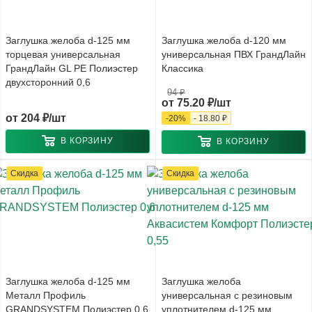
Заглушка желоба d-125 мм
Заглушка желоба d-120 мм
торцевая универсальная
универсальная ПВХ ГрандЛайн
ГрандЛайн GL PE Полиэстер
Классика
двухсторонний 0,6
94 ₽
от
75.20 ₽/шт
от
204 ₽/шт
-
20
%
-
18.80 ₽
В КОРЗИНУ
В КОРЗИНУ
Скидка
Скидка
Заглушка желоба d-125 мм
Заглушка желоба
Металл Профиль
универсальная с резиновым
GRANDSYSTEM Полиэстер 0,6
уплотнителем d-125 мм