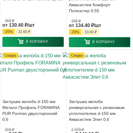
Аквасистем Комфорт
Полиэстер 0,55
163 ₽
168 ₽
от
130.40 ₽/шт
от
134.40 ₽/шт
-
20
%
-
32.60 ₽
-
20
%
-
33.60 ₽
В КОРЗИНУ
В КОРЗИНУ
Скидка
Скидка
Заглушка желоба d-150 мм
Заглушка желоба
Металл Профиль FORAMINA
универсальная с резиновым
PUR Purman двухсторонний
уплотнителем d-150 мм
0,6
Аквасистем Элит 0,6
310 ₽
2 379 ₽