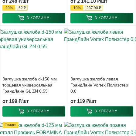
от
248 ₽/шт
от
2 141.10 ₽/шт
-
20
%
-
62 ₽
-
10
%
-
237.90 ₽
В КОРЗИНУ
В КОРЗИНУ
Заглушка желоба d-150 мм
Заглушка желоба левая
торцевая универсальная
ГрандЛайн Vortex Полиэстер
ГрандЛайн GL ZN 0,55
0,6
от
199 ₽/шт
от
119 ₽/шт
В КОРЗИНУ
В КОРЗИНУ
Скидка