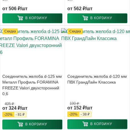
от
506 ₽/шт
от
562 ₽/шт
В КОРЗИНУ
В КОРЗИНУ
Скидка
Скидка
Соединитель желоба d-125 мм
Соединитель желоба d-120 мм
Металл Профиль FORAMINA
ПВХ ГрандЛайн Классика
FREEZE Valori двухсторонний
0,6
190 ₽
405 ₽
от
152 ₽/шт
от
324 ₽/шт
-
20
%
-
38 ₽
-
20
%
-
81 ₽
В КОРЗИНУ
В КОРЗИНУ