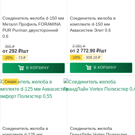
Соединитель желоба d-150 мм
Соединитель желоба в
Металл Профиль FORAMINA
комплекте d-150 мм
PUR Purman двухсторонний
Аквасистем Элит 0,6
0,6
3 081 ₽
365 ₽
от
2 772.90 ₽/шт
от
292 ₽/шт
-
10
%
-
308.10 ₽
-
20
%
-
73 ₽
В КОРЗИНУ
В КОРЗИНУ
Скидка
Соединитель желоба в
Соединитель желоба
комплекте d-125 мм
ГрандЛайн Vortex Полиэстер