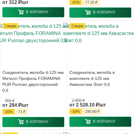
от
312 ₽/шт
-
20
%
-
77.20 ₽
В КОРЗИНУ
В КОРЗИНУ
Скидка
Скидка
Соединитель желоба d-125 мм
Соединитель желоба в
Металл Профиль FORAMINA
комплекте d-125 мм
PUR Purman двухсторонний
Аквасистем Элит 0,6
0,6
2 809 ₽
355 ₽
от
2 528.10 ₽/шт
от
284 ₽/шт
-
10
%
-
280.90 ₽
-
20
%
-
71 ₽
В КОРЗИНУ
В КОРЗИНУ