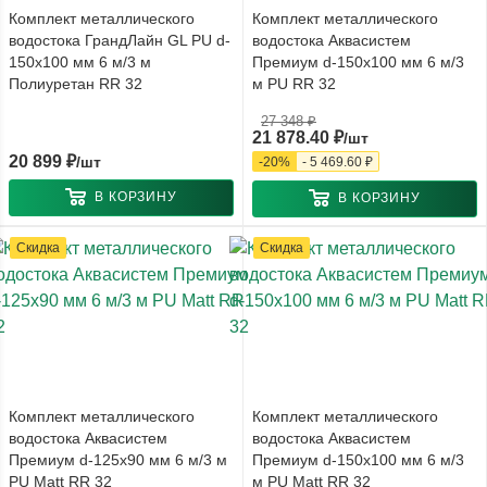
Комплект металлического
Комплект металлического
водостока ГрандЛайн GL PU d-
водостока Аквасистем
150x100 мм 6 м/3 м
Премиум d-150x100 мм 6 м/3
Полиуретан RR 32
м PU RR 32
27 348
₽
21 878.40
₽
/шт
20 899
₽
/шт
-
20
%
-
5 469.60
₽
В КОРЗИНУ
В КОРЗИНУ
Скидка
Скидка
Комплект металлического
Комплект металлического
водостока Аквасистем
водостока Аквасистем
Премиум d-125x90 мм 6 м/3 м
Премиум d-150x100 мм 6 м/3
PU Matt RR 32
м PU Matt RR 32