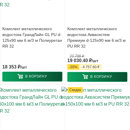
Комплект металлического
Комплект металлического
водостока ГрандЛайн GL PU d-
водостока Аквасистем
125x90 мм 6 м/3 м Полиуретан
Премиум d-125x90 мм 6 м/3 м
RR 32
PU RR 32
23 788
₽
19 030.40
₽
/шт
18 353
₽
/шт
-
20
%
-
4 757.60
₽
В КОРЗИНУ
В КОРЗИНУ
Скидка