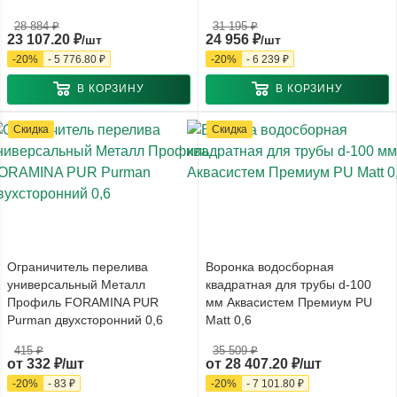
28 884
₽
31 195
₽
23 107.20
₽
24 956
₽
/шт
/шт
-
20
%
-
5 776.80
₽
-
20
%
-
6 239
₽
В КОРЗИНУ
В КОРЗИНУ
Скидка
Скидка
Ограничитель перелива
Воронка водосборная
универсальный Металл
квадратная для трубы d-100
Профиль FORAMINA PUR
мм Аквасистем Премиум PU
Purman двухсторонний 0,6
Matt 0,6
415 ₽
35 509 ₽
от
332 ₽/шт
от
28 407.20 ₽/шт
-
20
%
-
83 ₽
-
20
%
-
7 101.80 ₽