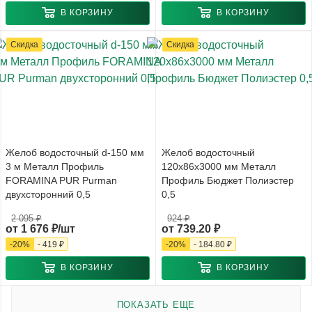
В КОРЗИНУ
В КОРЗИНУ
Скидка
Скидка
Желоб водосточный d-150 мм
Желоб водосточный
3 м Металл Профиль
120x86x3000 мм Металл
FORAMINA PUR Purman
Профиль Бюджет Полиэстер
двухсторонний 0,5
0,5
2 095 ₽
924 ₽
от
1 676 ₽/шт
от
739.20 ₽
-
20
%
-
419 ₽
-
20
%
-
184.80 ₽
В КОРЗИНУ
В КОРЗИНУ
ПОКАЗАТЬ ЕЩЕ