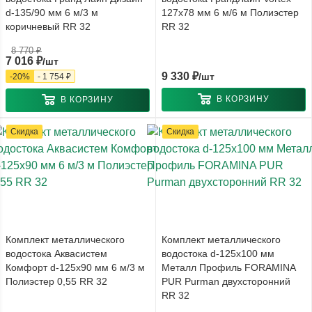
d-135/90 мм 6 м/3 м
127x78 мм 6 м/6 м Полиэстер
коричневый RR 32
RR 32
8 770
₽
7 016
₽
/шт
9 330
₽
/шт
-
20
%
-
1 754
₽
В КОРЗИНУ
В КОРЗИНУ
Скидка
Скидка
Комплект металлического
Комплект металлического
водостока Аквасистем
водостока d-125x100 мм
Комфорт d-125x90 мм 6 м/3 м
Металл Профиль FORAMINA
Полиэстер 0,55 RR 32
PUR Purman двухсторонний
RR 32