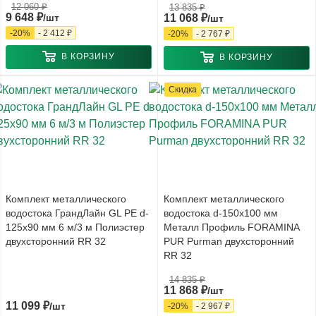
12 060
₽
13 835
₽
9 648
₽
/шт
11 068
₽
/шт
-
20
%
-
2 412
₽
-
20
%
-
2 767
₽
В КОРЗИНУ
В КОРЗИНУ
Скидка
Комплект металлического
Комплект металлического
водостока ГрандЛайн GL PE d-
водостока d-150x100 мм
125x90 мм 6 м/3 м Полиэстер
Металл Профиль FORAMINA
двухсторонний RR 32
PUR Purman двухсторонний
RR 32
14 835
₽
11 868
₽
/шт
11 099
₽
/шт
-
20
%
-
2 967
₽