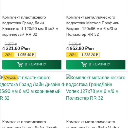
Комплект пластикового
Комплект металлического
водостока Гранд Лайн
водостока Металл Профиль
Классика d-120/90 мм 6 м/3 м
Бюджет 120x86 мм 6 м/3 м
коричневый RR 32
Полиэстер RR 32
5 277
₽
6 191
₽
4 221.60
₽
4 952.80
₽
/шт
/шт
-
20
%
-
1 055.40
₽
-
20
%
-
1 238.20
₽
В КОРЗИНУ
В КОРЗИНУ
Скидка
Комплект пластикового
Комплект металлического
водостока Гранд Лайн Дизайн
водостока ГрандЛайн Vortex