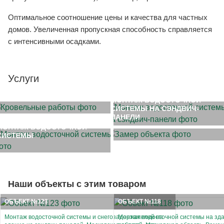
Оптимальное соотношение цены и качества для частных
домов. Увеличенная пропускная способность справляется
с интенсивными осадками.
Услуги
МОНТАЖ КРОВЛИ
МОНТАЖ ВОДОСТОЧНОЙ
СИСТЕМЫ НА СЭНДВИЧ-
ЗАМЕР ОБЪЕКТА
ПАНЕЛИ
МОНТАЖ ВОДОСТОЧНОЙ
СИСТЕМЫ
Наши объекты с этим товаром
ОБЪЕКТ №123
ОБЪЕКТ №118
Монтаж водосточной системы и снегозадержателей на
Монтаж водосточной системы на зда