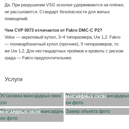
Да. При разрушении VSG осколки удерживаются на плёнке,
не рассыпаются. Стандарт безопасности для жилых
помещений.
Чем CVP 0073 отличается от Fakro DMC-C P2?
Velux — акриловый купол, 3–4 типоразмера, Uw 1,2. Fakro
— поликарбонатный купол (прочнее), 9 типоразмеров, то
же Uw 1,2. Для нестандартных проёмов и кровель с риском
града — Fakro предпочтительнее.
Услуги
УСТАНОВКА ОКОН НА КРЫШЕ
РЕМОНТ И ЗАМЕНА
МАНСАРДНЫХ ОКОН
ЗАМЕР ОБЪЕКТА
ПРАВИЛА МОНТАЖА
МАНСАРДНЫХ ОКОН