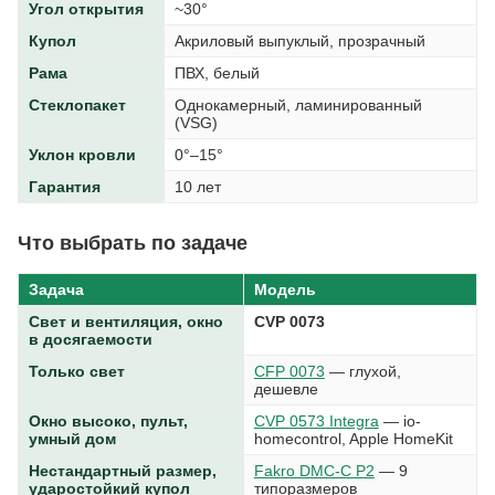
Угол открытия
~30°
Купол
Акриловый выпуклый, прозрачный
Рама
ПВХ, белый
Стеклопакет
Однокамерный, ламинированный
(VSG)
Уклон кровли
0°–15°
Гарантия
10 лет
Что выбрать по задаче
Задача
Модель
Свет и вентиляция, окно
CVP 0073
в досягаемости
Только свет
CFP 0073
— глухой,
дешевле
Окно высоко, пульт,
CVP 0573 Integra
— io-
умный дом
homecontrol, Apple HomeKit
Нестандартный размер,
Fakro DMC-C P2
— 9
ударостойкий купол
типоразмеров