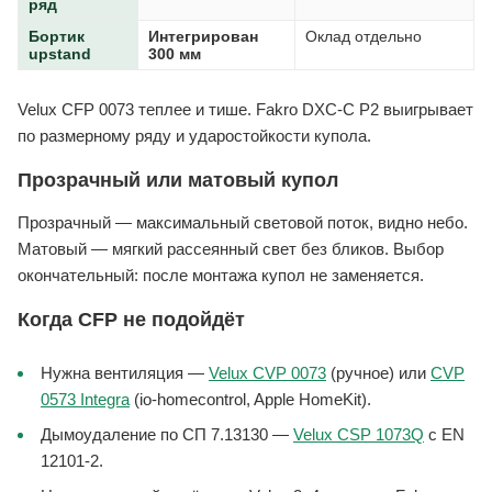
ряд
Бортик
Интегрирован
Оклад отдельно
upstand
300 мм
Velux CFP 0073 теплее и тише. Fakro DXC-C P2 выигрывает
по размерному ряду и ударостойкости купола.
Прозрачный или матовый купол
Прозрачный — максимальный световой поток, видно небо.
Матовый — мягкий рассеянный свет без бликов. Выбор
окончательный: после монтажа купол не заменяется.
Когда CFP не подойдёт
Нужна вентиляция —
Velux CVP 0073
(ручное) или
CVP
0573 Integra
(io-homecontrol, Apple HomeKit).
Дымоудаление по СП 7.13130 —
Velux CSP 1073Q
с EN
12101-2.