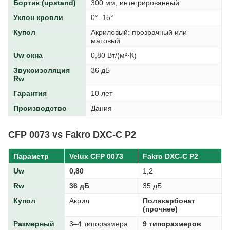
Бортик (upstand)
300 мм, интегрированный
Уклон кровли
0°–15°
Купол
Акриловый: прозрачный или
матовый
Uw окна
0,80 Вт/(м²·К)
Звукоизоляция
36 дБ
Rw
Гарантия
10 лет
Производство
Дания
CFP 0073 vs Fakro DXC-C P2
Параметр
Velux CFP 0073
Fakro DXC-C P2
Uw
0,80
1,2
Rw
36 дБ
35 дБ
Купол
Акрил
Поликарбонат
(прочнее)
Размерный
3–4 типоразмера
9 типоразмеров