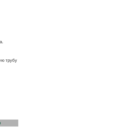
а.
ую трубу