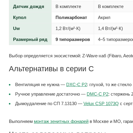
Датчик дождя
В комплекте
В комплекте
Купол
Поликарбонат
Акрил
Uw
1,2 Вт/(м²·К)
1,4 Вт/(м²·К)
Размерный ряд
9 типоразмеров
4–5 типоразмеро
Выбор определяется экосистемой: Z-Wave-хаб (Fibaro, Aeot
Альтернативы в серии C
Вентиляция не нужна —
DXC-C P2
: глухой, то же стекл
Ручное управление достаточно —
DMC-C P2
: стержень 
Дымоудаление по СП 7.13130 —
Velux CSP 1073Q
с серт
Выполняем
монтаж зенитных фонарей
в Москве и МО, гаран