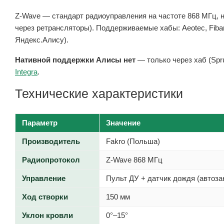
Z-Wave — стандарт радиоуправления на частоте 868 МГц, не
через ретрансляторы). Поддерживаемые хабы: Aeotec, Fibaro
Яндекс.Алису).
Нативной поддержки Алисы нет
— только через хаб (Spru
Integra
.
Технические характеристики
Параметр
Значение
Производитель
Fakro (Польша)
Радиопротокол
Z-Wave 868 МГц
Управление
Пульт ДУ + датчик дождя (автоза
Ход створки
150 мм
Уклон кровли
0°–15°