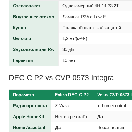
Стеклопакет
Однокамерный 4H-14-33.2T
Внутреннее стекло
Ламинат P2A с Low-E
Купол
Поликарбонат с UV-защитой
Uw окна
1,2 Вт/(м²·К)
Звукоизоляция Rw
35 дБ
Гарантия
10 лет
DEC-C P2 vs CVP 0573 Integra
Параметр
Fakro DEC-C P2
Velux CVP 0573 I
Радиопротокол
Z-Wave
io-homecontrol
Apple HomeKit
Нет (через хаб)
Да
Home Assistant
Да
Через плагин