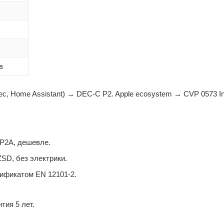
в
ec, Home Assistant) → DEC-C P2. Apple ecosystem → CVP 0573 In
о P2A, дешевле.
ZSD, без электрики.
ификатом EN 12101-2.
тия 5 лет.