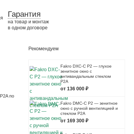
Гарантия
на товар и монтаж
в одном договоре
Рекомендуем
Fakro DXC-C P2 — глухое
зенитное окно с
антивандальным стеклом
P2A
от 136 000 ₽
 P2A по
Fakro DMC-C P2 — зенитное
окно с ручной вентиляцией и
стеклом P2A
от 169 300 ₽