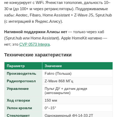
не конкурирует с WiFi. Ячеистая топология, дальность 10–
30 м (до 100+ м через ретрансляторы). Поддерживаемые
хабы: Aeotec, Fibaro, Home Assistant + Z-Wave JS, Sprut.hub
(с интеграцией в Яндекс.Алису).
Нативной поддержки Алисы нет
— только через хаб
(Sprut.hub или Home Assistant). Apple HomeKit нативно —
нет; это
CVP 0573 Integra
.
Технические характеристики
Параметр
Значение
Производитель
Fakro (Польша)
Радиопротокол
Z-Wave 868 МГц
Управление
Пульт ДУ + датчик дождя
(автозакрытие)
Ход створки
150 мм
Уклон кровли
0°–15°
Стеклопакет
Однокамерный 4H-14-33.2T