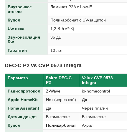
Внутреннее
Ламинат P2A с Low-E
стекло
Купол
Поликарбонат с UV-защитой
Uw окна
1,2 Вт/(м²·К)
Звукоизоляция
35 дБ
Rw
Гарантия
10 лет
DEC-C P2 vs CVP 0573 Integra
Параметр
Fakro DEC-C
Velux CVP 0573
P2
Integra
Радиопротокол
Z-Wave
io-homecontrol
Apple HomeKit
Нет (через хаб)
Да
Home Assistant
Да
Через плагин
Датчик дождя
В комплекте
В комплекте
Купол
Поликарбонат
Акрил