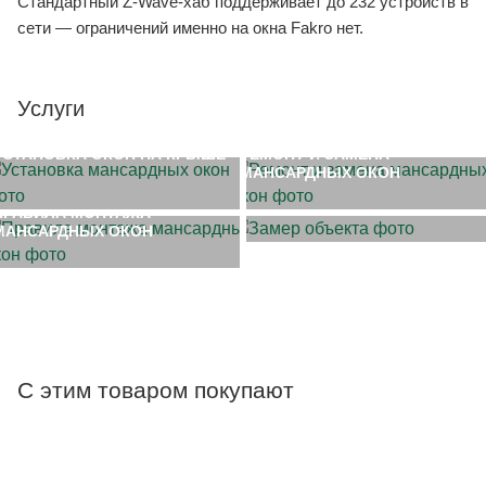
Стандартный Z-Wave-хаб поддерживает до 232 устройств в
сети — ограничений именно на окна Fakro нет.
Услуги
УСТАНОВКА ОКОН НА КРЫШЕ
РЕМОНТ И ЗАМЕНА
МАНСАРДНЫХ ОКОН
ЗАМЕР ОБЪЕКТА
ПРАВИЛА МОНТАЖА
МАНСАРДНЫХ ОКОН
С этим товаром покупают