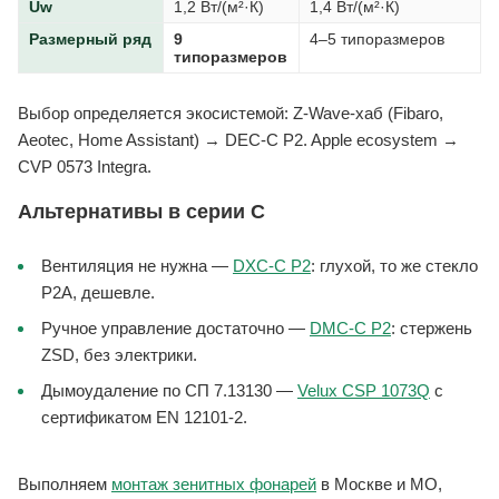
Uw
1,2 Вт/(м²·К)
1,4 Вт/(м²·К)
Размерный ряд
9
4–5 типоразмеров
типоразмеров
Выбор определяется экосистемой: Z-Wave-хаб (Fibaro,
Aeotec, Home Assistant) → DEC-C P2. Apple ecosystem →
CVP 0573 Integra.
Альтернативы в серии C
Вентиляция не нужна —
DXC-C P2
: глухой, то же стекло
P2A, дешевле.
Ручное управление достаточно —
DMC-C P2
: стержень
ZSD, без электрики.
Дымоудаление по СП 7.13130 —
Velux CSP 1073Q
с
сертификатом EN 12101-2.
Выполняем
монтаж зенитных фонарей
в Москве и МО,