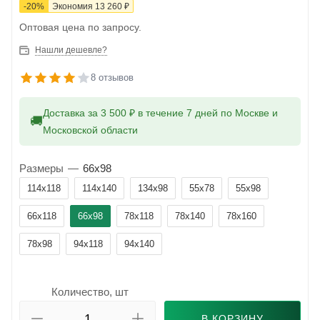
-
20
%
Экономия
13 260
₽
Оптовая цена по запросу.
Нашли дешевле?
8 отзывов
Доставка за 3 500 ₽ в течение 7 дней по Москве и
🚚
Московской области
Размеры
—
66x98
114x118
114x140
134x98
55x78
55x98
66x118
66x98
78x118
78x140
78x160
78x98
94x118
94x140
Количество, шт
В КОРЗИНУ