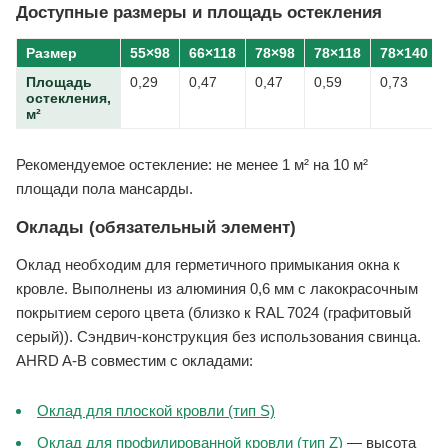
Доступные размеры и площадь остекления
Размер
55×98
66×118
78×98
78×118
78×140
Площадь
0,29
0,47
0,47
0,59
0,73
остекления,
м²
Рекомендуемое остекление: не менее 1 м² на 10 м²
площади пола мансарды.
Оклады (обязательный элемент)
Оклад необходим для герметичного примыкания окна к
кровле. Выполнены из алюминия 0,6 мм с лакокрасочным
покрытием серого цвета (близко к RAL 7024 (графитовый
серый)). Сэндвич-конструкция без использования свинца.
AHRD A-B совместим с окладами:
Оклад для плоской кровли (тип S)
Оклад для профилированной кровли (тип Z)
— высота