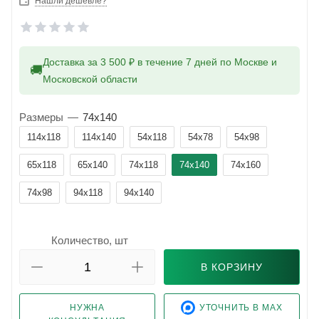
Нашли дешевле?
Доставка за 3 500 ₽ в течение 7 дней по Москве и
🚚
Московской области
Размеры
—
74x140
114x118
114x140
54x118
54x78
54x98
65x118
65x140
74x118
74x140
74x160
74x98
94x118
94x140
Количество, шт
В КОРЗИНУ
НУЖНА
УТОЧНИТЬ В MAX