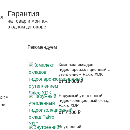
Гарантия
на товар и монтаж
в одном договоре
Рекомендуем
Комплект окладов
гидропароизоляционный c
утеплением Fakro XDK
от 13 000 ₽
Наружный утепленный
 XDS
гидроизоляционный оклад
ков
Fakro XDP
от 7 100 ₽
Внутренний