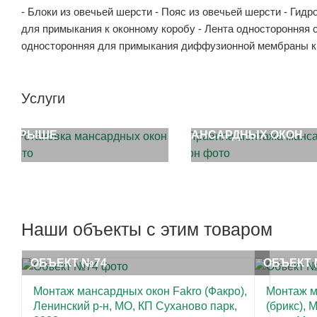
- Блоки из овечьей шерсти - Пояс из овечьей шерсти - Ги
для примыкания к оконному коробу - Лента односторонняя
односторонняя для примыкания диффузионной мембраны к 
Услуги
УСТАНОВКА ОКОН НА
ПРАВИЛА МОНТАЖА
КРЫШЕ
МАНСАРДНЫХ ОКОН
Наши объекты с этим товаром
ОБЪЕКТ №74
ОБЪЕКТ 
Монтаж мансардных окон Fakro (Факро),
Монтаж м
Ленинский р-н, МО, КП Суханово парк,
(брикс), 