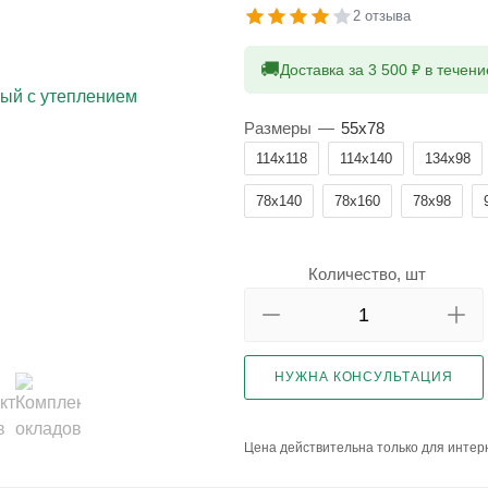
2 отзыва
🚚
Доставка за 3 500 ₽ в течен
Размеры
—
55x78
114x118
114x140
134x98
78x140
78x160
78x98
Количество, шт
НУЖНА КОНСУЛЬТАЦИЯ
Цена действительна только для интерн