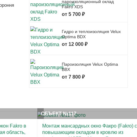
пароизоляционный оклад
тороння
Fakro XDS
от 5 700 ₽
Гидро и теплоизоляция Velux
Optima BDX
от 12 000 ₽
Пароизоляция Velux Optima
BBX
от 7 800 ₽
ОБЪЕКТ №117
кон Fakro в
Монтаж мансардных окно Факро (Fakro) c
ая область,
повышающим окладом в кровлю из