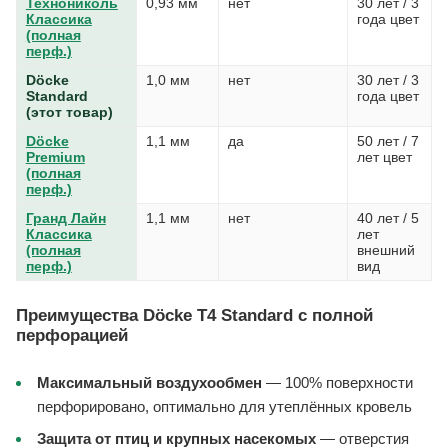
Технониколь
0,93 мм
нет
30 лет / 3
Классика
года цвет
(полная
перф.)
Döcke
1,0 мм
нет
30 лет / 3
Standard
года цвет
(этот товар)
Döcke
1,1 мм
да
50 лет / 7
Premium
лет цвет
(полная
перф.)
Гранд Лайн
1,1 мм
нет
40 лет / 5
Классика
лет
(полная
внешний
перф.)
вид
Преимущества Döcke T4 Standard с полной
перфорацией
Максимальный воздухообмен
— 100% поверхности
перфорировано, оптимально для утеплённых кровель
Защита от птиц и крупных насекомых
— отверстия