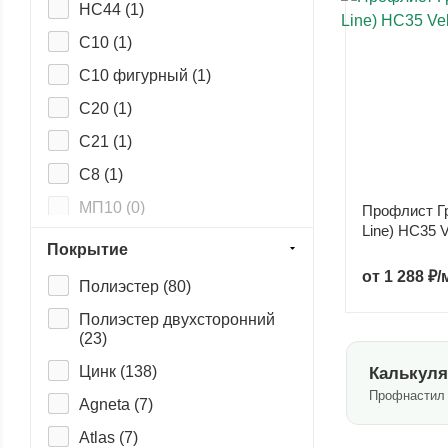
НС44 (
1
)
С10 (
1
)
С10 фигурный (
1
)
С20 (
1
)
С21 (
1
)
С8 (
1
)
МП10 (
0
)
Профлист Гр
Line) НС35 V
МП18 (
0
)
Покрытие
МП20 (
0
)
от
1 288 ₽/
Полиэстер (
80
)
МП35 (
0
)
Полиэстер двухсторонний
(
23
)
Н114 (
0
)
Цинк (
138
)
Калькуля
Н60 (
0
)
Профнастил 
Agneta (
7
)
Н75 (
0
)
Atlas (
7
)
С44 (
0
)