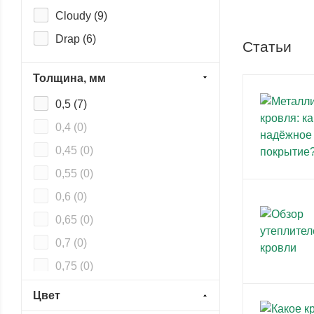
Cloudy (
9
)
RN20 (
0
)
Drap (
6
)
Статьи
Ecosteel (
9
)
Толщина, мм
Ecosteel Matt (
18
)
0,5 (
7
)
Ecosteel T (
9
)
0,4 (
0
)
Norman (
9
)
0,45 (
0
)
Print Elite (
4
)
0,55 (
0
)
Print Premium (
4
)
0,6 (
0
)
Print-double Elite (
4
)
0,65 (
0
)
Pural (
7
)
0,7 (
0
)
Pural Matt (
7
)
0,75 (
0
)
Puretan (
9
)
0,8 (
0
)
PurLite Matt (
7
)
Цвет
0,9 (
0
)