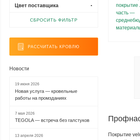
Purman (
9
)
Цвет поставщика
1 (
0
)
PurPro Matt (
7
)
СБРОСИТЬ ФИЛЬТР
Rooftop Matte (Стальной
бархат) (
7
)
Satin (
7
)
РАССЧИТАТЬ КРОВЛЮ
Satin Matt (
7
)
Valori (
9
)
Новости
Velur (
7
)
Viking (
8
)
19 июня 2026
Viking двухсторонний (
8
)
Новая услуга — кровельные
работы на промзданиях
Viking E (
9
)
7 мая 2026
Профнас
TEGOLA — встреча без галстуков
Покрытие vel
13 апреля 2026