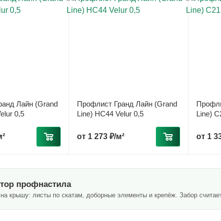
анд Лайн (Grand
Профлист Гранд Лайн (Grand
Профли
elur 0,5
Line) НС44 Velur 0,5
Line) С
м²
от
1 273 ₽/м²
от
1 3
тор профнастила
на крышу: листы по скатам, доборные элементы и крепёж. Забор счита