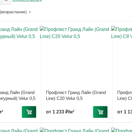
(возрастание)
анд Лайн (Grand
Профлист Гранд Лайн (Grand
Профли
игурный) Velur 0,5
Line) С20 Velur 0,5
Line) С
м²
от
1 233 ₽/м²
от
1 1