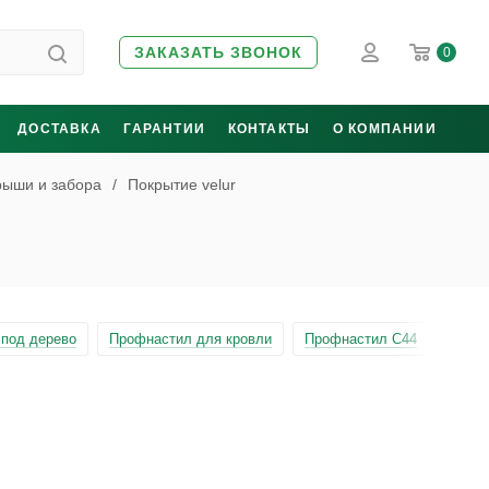
ЗАКАЗАТЬ ЗВОНОК
0
ДОСТАВКА
ГАРАНТИИ
КОНТАКТЫ
О КОМПАНИИ
рыши и забора
/
Покрытие velur
под дерево
Профнастил для кровли
Профнастил С44
Проф