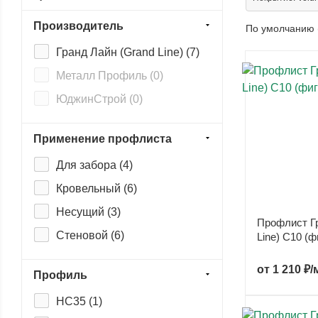
Производитель
По умолчанию 
Гранд Лайн (Grand Line) (
7
)
Металл Профиль (
0
)
ЮджинСтрой (
0
)
Применение профлиста
Для забора (
4
)
Кровельный (
6
)
Несущий (
3
)
Профлист Гр
Стеновой (
6
)
Line) С10 (ф
от
1 210 ₽/
Профиль
НС35 (
1
)