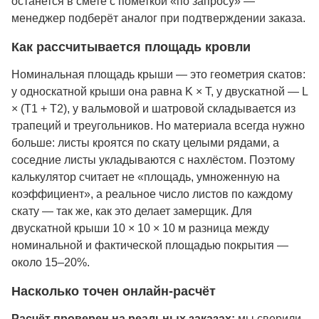
останется в смете с пометкой «по запросу» —
менеджер подберёт аналог при подтверждении заказа.
Как рассчитывается площадь кровли
Номинальная площадь крыши — это геометрия скатов:
у односкатной крыши она равна K × T, у двускатной — L
× (T1 + T2), у вальмовой и шатровой складывается из
трапеций и треугольников. Но материала всегда нужно
больше: листы кроятся по скату целыми рядами, а
соседние листы укладываются с нахлёстом. Поэтому
калькулятор считает не «площадь, умноженную на
коэффициент», а реальное число листов по каждому
скату — так же, как это делает замерщик. Для
двускатной крыши 10 × 10 × 10 м разница между
номинальной и фактической площадью покрытия —
около 15–20%.
Насколько точен онлайн-расчёт
Расчёт проверен на реальных заказах:
мы сверили