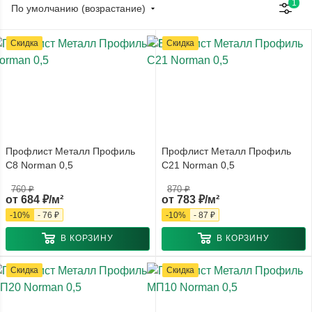
1
По умолчанию (возрастание)
Скидка
Скидка
Профлист Металл Профиль
Профлист Металл Профиль
С8 Norman 0,5
С21 Norman 0,5
760 ₽
870 ₽
от
684 ₽/м²
от
783 ₽/м²
-
10
%
-
76 ₽
-
10
%
-
87 ₽
В КОРЗИНУ
В КОРЗИНУ
Скидка
Скидка