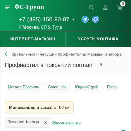
0
+7 (495) 150-90-87
Москва
,
СПб
,
Тула
ИНТЕРНЕТ-МАГАЗИН
УСЛУГИ МОНТАЖА
Кровельный и несущий профнастил для крыши и забора
Профнастил в покрытии norman
9
Металл Профиль
Grand Line
ЮджинСтрой
Профнастил 
Минимальный заказ:
от 50 м²
×
Покрытие: Norman
Сбросить фильтр