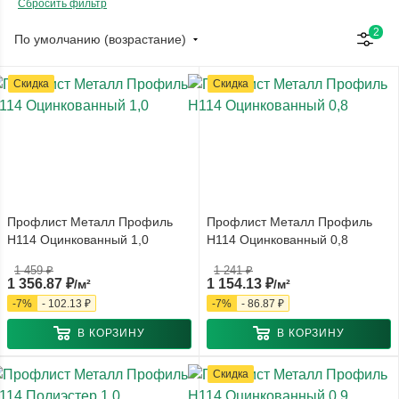
Сбросить фильтр
2
По умолчанию (возрастание)
Скидка
Скидка
Профлист Металл Профиль
Профлист Металл Профиль
Н114 Оцинкованный 1,0
Н114 Оцинкованный 0,8
1 459
₽
1 241
₽
1 356.87
₽
1 154.13
₽
/м²
/м²
-
7
%
-
102.13
₽
-
7
%
-
86.87
₽
В КОРЗИНУ
В КОРЗИНУ
Скидка