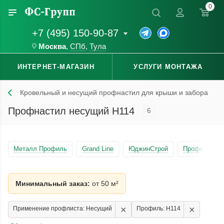
0
+7 (495) 150-90-87
Москва
,
СПб
,
Тула
ИНТЕРНЕТ-МАГАЗИН
УСЛУГИ МОНТАЖА
Кровельный и несущий профнастил для крыши и забора
Профнастил несущий Н114
6
Металл Профиль
Grand Line
ЮджинСтрой
Профнастил 
Минимальный заказ:
от 50 м²
×
×
Применение профлиста: Несущий
Профиль: Н114