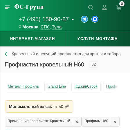
0
+7 (495) 150-90-87
Москва
,
СПб
,
Тула
ИНТЕРНЕТ-МАГАЗИН
УСЛУГИ МОНТАЖА
Кровельный и несущий профнастил для крыши и забора
Профнастил кровельный Н60
32
Металл Профиль
Grand Line
ЮджинСтрой
Профнастил 
Минимальный заказ:
от 50 м²
×
×
Применение профлиста: Кровельный
Профиль: Н60