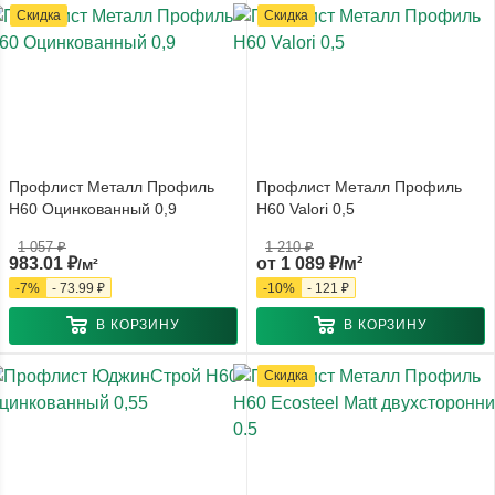
Скидка
Скидка
Профлист Металл Профиль
Профлист Металл Профиль
Н60 Оцинкованный 0,9
Н60 Valori 0,5
1 057
₽
1 210 ₽
983.01
₽
от
1 089 ₽/м²
/м²
-
7
%
-
73.99
₽
-
10
%
-
121 ₽
В КОРЗИНУ
В КОРЗИНУ
Скидка