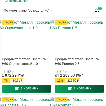
Сбросить фильтр
2
По умолчанию (возрастание)
Скидка
Скидка
Профлист Металл Профиль
Профлист Металл Профиль
Н60 Оцинкованный 1,0
Н60 Purman 0.5
1 153
₽
1 510 ₽
1 072.29
₽
от
1 283.50 ₽/м²
/м²
-
7
%
-
80.71
₽
-
15
%
-
226.50 ₽
В КОРЗИНУ
В КОРЗИНУ
Скидка
Скидка