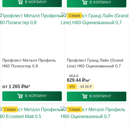
В КОРЗИНУ
В КОРЗИНУ
Скидка
Профлист Металл Профиль
Профлист Гранд Лайн (Grand
Н60 Полиэстер 0,8
Line) Н60 Оцинкованный 0,7
864
₽
829.44
₽
/м²
от
1 265 ₽/м²
-
4
%
-
34.56
₽
В КОРЗИНУ
В КОРЗИНУ
Скидка
Скидка