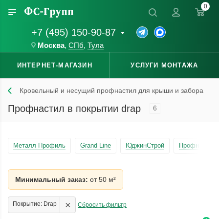
0
+7 (495) 150-90-87
Москва
,
СПб
,
Тула
ИНТЕРНЕТ-МАГАЗИН
УСЛУГИ МОНТАЖА
Кровельный и несущий профнастил для крыши и забора
Профнастил в покрытии drap
6
Металл Профиль
Grand Line
ЮджинСтрой
Профнастил 
Минимальный заказ:
от 50 м²
×
Покрытие: Drap
Сбросить фильтр