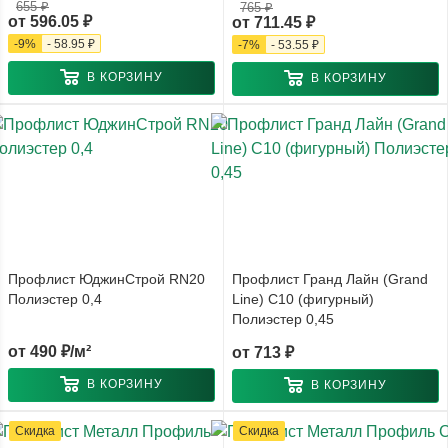
655 ₽
765 ₽
от
596.05 ₽
от
711.45 ₽
-
9
%
-
58.95 ₽
-
7
%
-
53.55 ₽
В КОРЗИНУ
В КОРЗИНУ
Профлист ЮджинСтрой RN20
Профлист Гранд Лайн (Grand
Полиэстер 0,4
Line) С10 (фигурный)
Полиэстер 0,45
от
490 ₽/м²
от
713 ₽
В КОРЗИНУ
В КОРЗИНУ
Скидка
Скидка