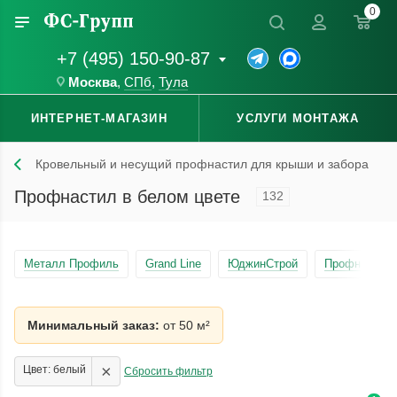
0
+7 (495) 150-90-87
Москва
,
СПб
,
Тула
ИНТЕРНЕТ-МАГАЗИН
УСЛУГИ МОНТАЖА
Кровельный и несущий профнастил для крыши и забора
Профнастил в белом цвете
132
Металл Профиль
Grand Line
ЮджинСтрой
Профнастил 
Минимальный заказ:
от 50 м²
×
Цвет: белый
Сбросить фильтр