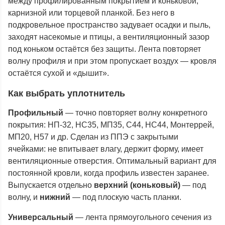
между профилированным покрытием и коньковой,
карнизной или торцевой планкой. Без него в
подкровельное пространство задувает осадки и пыль,
заходят насекомые и птицы, а вентиляционный зазор
под коньком остаётся без защиты. Лента повторяет
волну профиля и при этом пропускает воздух — кровля
остаётся сухой и «дышит».
Как выбрать уплотнитель
Профильный
— точно повторяет волну конкретного
покрытия: НП-32, НС35, МП35, С44, НС44, Монтеррей,
МП20, Н57 и др. Сделан из ППЭ с закрытыми
ячейками: не впитывает влагу, держит форму, имеет
вентиляционные отверстия. Оптимальный вариант для
постоянной кровли, когда профиль известен заранее.
Выпускается отдельно
верхний (коньковый)
— под
волну, и
нижний
— под плоскую часть планки.
Универсальный
— лента прямоугольного сечения из