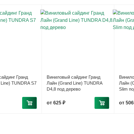
айдинг Гранд
Виниловый сайдинг Гранд
Винило
 Line) TUNDRA S7
Лайн (Grand Line) TUNDRA
Лайн (
D4,8 под дерево
Slim п
от
625 ₽
от
506