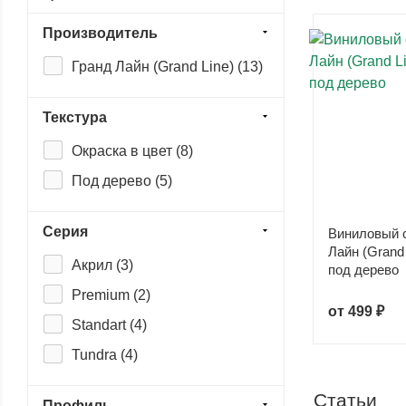
Производитель
Гранд Лайн (Grand Line) (
13
)
Текстура
Окраска в цвет (
8
)
Под дерево (
5
)
Серия
Виниловый с
Лайн (Grand
Акрил (
3
)
под дерево
Premium (
2
)
от
499 ₽
Standart (
4
)
Tundra (
4
)
Статьи
Профиль