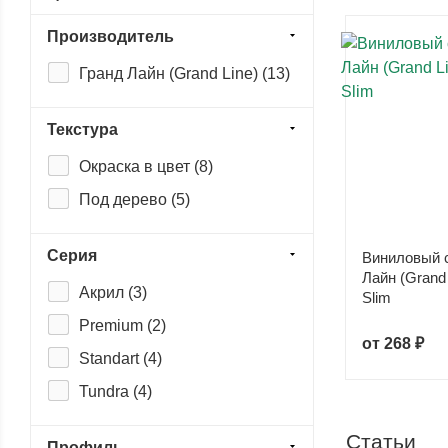
Производитель
Гранд Лайн (Grand Line) (
13
)
Текстура
Окраска в цвет (
8
)
Под дерево (
5
)
Серия
Виниловый с
Лайн (Grand 
Акрил (
3
)
Slim
Premium (
2
)
от
268 ₽
Standart (
4
)
Tundra (
4
)
Статьи
Профиль