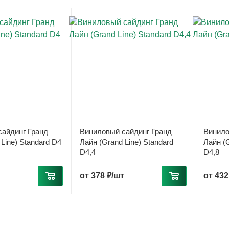
айдинг Гранд
Виниловый сайдинг Гранд
Винило
Line) Standard D4
Лайн (Grand Line) Standard
Лайн (G
D4,4
D4,8
от
378 ₽/шт
от
432