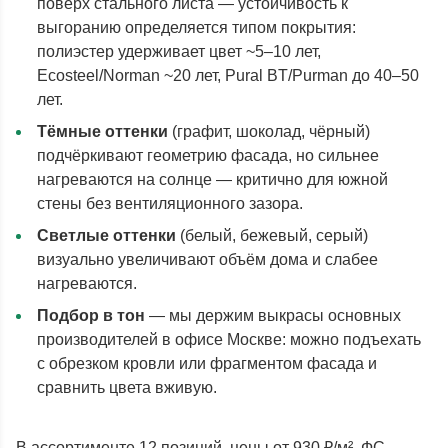
поверх стального листа — устойчивость к
выгоранию определяется типом покрытия:
полиэстер удерживает цвет ~5–10 лет,
Ecosteel/Norman ~20 лет, Pural BT/Purman до 40–50
лет.
Тёмные оттенки
(графит, шоколад, чёрный)
подчёркивают геометрию фасада, но сильнее
нагреваются на солнце — критично для южной
стены без вентиляционного зазора.
Светлые оттенки
(белый, бежевый, серый)
визуально увеличивают объём дома и слабее
нагреваются.
Подбор в тон
— мы держим выкрасы основных
производителей в офисе Москве: можно подъехать
с обрезком кровли или фрагментом фасада и
сравнить цвета вживую.
В ассортименте 12 позиций, цены от 930 ₽/м². ФС-