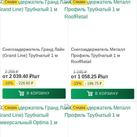
Скидка
Скидка
Снегозадержатель Гранд Лайн
Снегозадержатель Металл
(Grand Line) Трубчатый 1 м
Профиль Трубчатый 1 м
RoofRetail
2 266 ₽
1 245 ₽
от
2 039.40 ₽/шт
от
1 058.25 ₽/шт
-
10
%
-
226.60 ₽
-
15
%
-
186.75 ₽
В КОРЗИНУ
В КОРЗИНУ
Скидка
Скидка