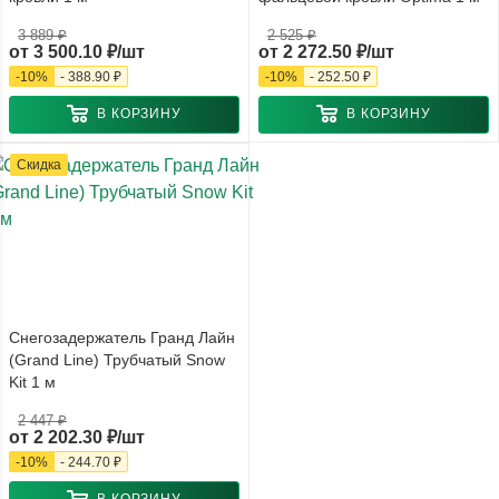
3 889 ₽
2 525 ₽
от
3 500.10 ₽/шт
от
2 272.50 ₽/шт
-
10
%
-
388.90 ₽
-
10
%
-
252.50 ₽
В КОРЗИНУ
В КОРЗИНУ
Скидка
Снегозадержатель Гранд Лайн
(Grand Line) Трубчатый Snow
Kit 1 м
2 447 ₽
от
2 202.30 ₽/шт
-
10
%
-
244.70 ₽