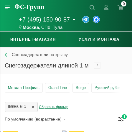
0
+7 (495) 150-90-87
Москва
,
СПб
,
Тула
ИНТЕРНЕТ-МАГАЗИН
УСЛУГИ МОНТАЖА
Снегозадержатели на крышу
Снегозадержатели длиной 1 м
7
Металл Профиль
Grand Line
Borge
Русский рубеж
×
Длина, м: 1
Сбросить фильтр
1
По умолчанию (возрастание)