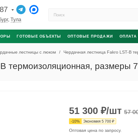
-87
Поиск по каталогу
бург
,
Тула
ТОРЫ
ГОТОВЫЕ ОБЪЕКТЫ
ОПТОВЫЕ ПРОДАЖИ
ОПЛАТА
рдачные лестницы с люком
/
Чердачная лестница Fakro LST-B т
-B термоизоляционная, размеры 
51 300
₽
/шт
57 0
-
10
%
Экономия
5 700
₽
Оптовая цена по запросу.