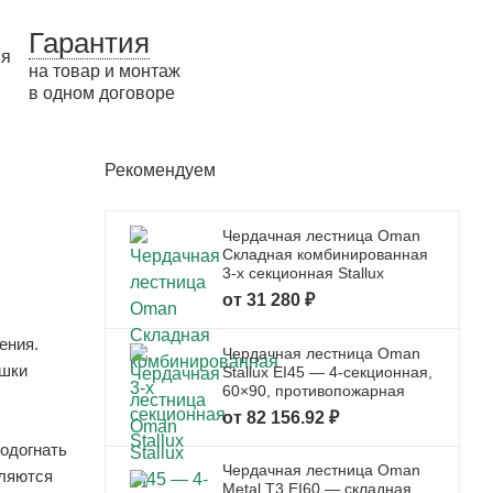
Гарантия
на товар и монтаж
в одном договоре
Рекомендуем
Чердачная лестница Oman
Складная комбинированная
3-х секционная Stallux
от 31 280 ₽
ения.
Чердачная лестница Oman
ышки
Stallux EI45 — 4-секционная,
60×90, противопожарная
от 82 156.92 ₽
подогнать
Чердачная лестница Oman
вляются
Metal T3 EI60 — складная,