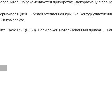
дополнительно рекомендуется приобретать Декоративную планк
термоизоляцией — белая утеплённая крышка, контур уплотнения
K в комплекте.
те Fakro LSF (EI 60). Если важен моторизованный привод — Fa