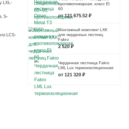
у LXL-
противопожарная, класс EI
60
от 121 675.52 ₽
, S-
Монтажный комплект LXK
для чердачных лестниц
kro LCS-
Fakro
2 520 ₽
Чердачная лестница Fakro
LML Lux термоизоляционная
от 121 320 ₽