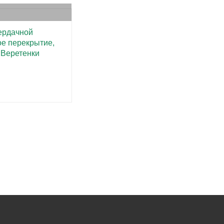
ердачной
ое перекрытие,
«Веретенки