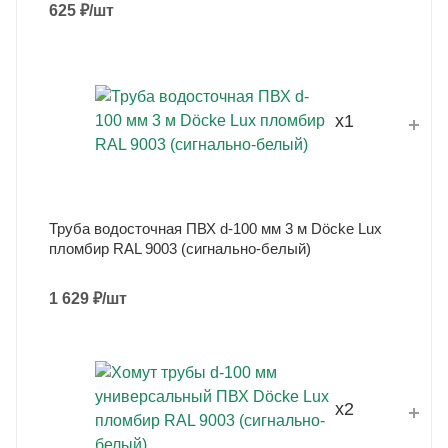
625
₽
/шт
x1
Труба водосточная ПВХ d-100 мм 3 м Döcke Lux
пломбир RAL 9003 (сигнально-белый)
1 629
₽
/шт
x2