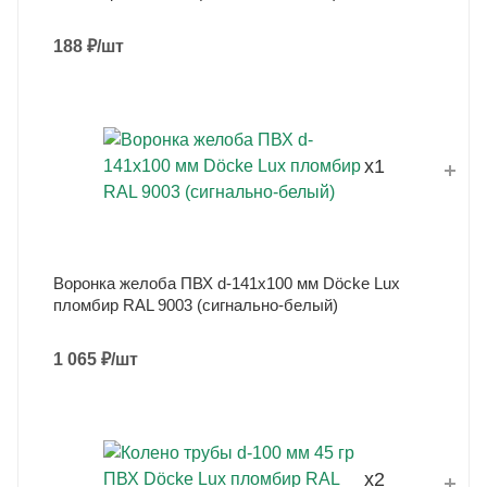
188
₽
/шт
x1
Воронка желоба ПВХ d-141x100 мм Döcke Lux
пломбир RAL 9003 (сигнально-белый)
1 065
₽
/шт
x2