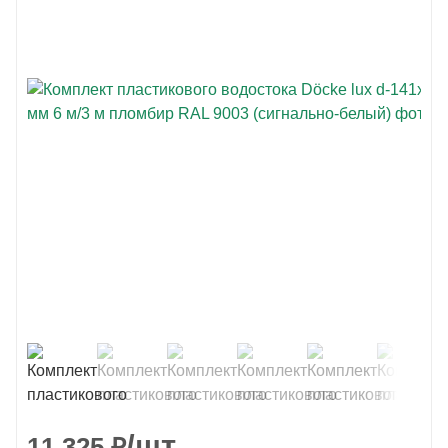
/шт
11 325
₽