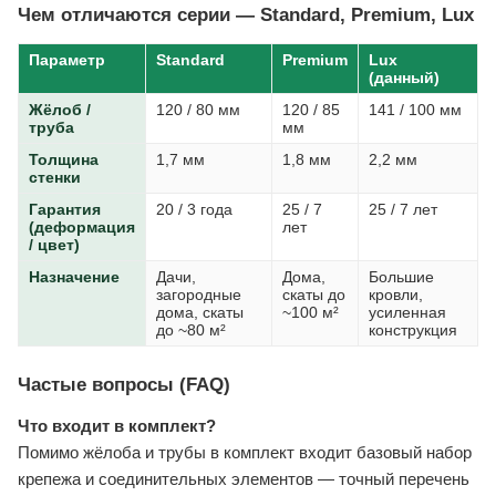
Чем отличаются серии — Standard, Premium, Lux
Параметр
Standard
Premium
Lux
(данный)
Жёлоб /
120 / 80 мм
120 / 85
141 / 100 мм
труба
мм
Толщина
1,7 мм
1,8 мм
2,2 мм
стенки
Гарантия
20 / 3 года
25 / 7
25 / 7 лет
(деформация
лет
/ цвет)
Назначение
Дачи,
Дома,
Большие
загородные
скаты до
кровли,
дома, скаты
~100 м²
усиленная
до ~80 м²
конструкция
Частые вопросы (FAQ)
Что входит в комплект?
Помимо жёлоба и трубы в комплект входит базовый набор
крепежа и соединительных элементов — точный перечень