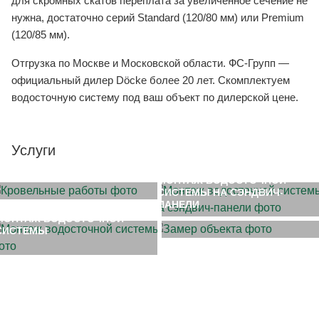
для скромных скатов переплата за увеличенное сечение не
нужна, достаточно серий Standard (120/80 мм) или Premium
(120/85 мм).
Отгрузка по Москве и Московской области. ФС-Групп —
официальный дилер Döcke более 20 лет. Скомплектуем
водосточную систему под ваш объект по дилерской цене.
Услуги
МОНТАЖ КРОВЛИ
МОНТАЖ ВОДОСТОЧНОЙ
СИСТЕМЫ НА СЭНДВИЧ-
ЗАМЕР ОБЪЕКТА
ПАНЕЛИ
МОНТАЖ ВОДОСТОЧНОЙ
СИСТЕМЫ