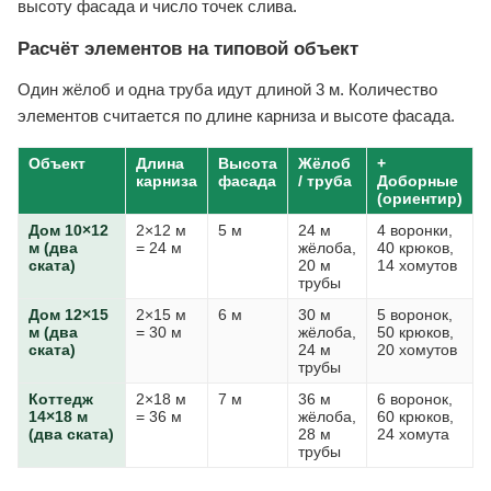
высоту фасада и число точек слива.
Расчёт элементов на типовой объект
Один жёлоб и одна труба идут длиной 3 м. Количество
элементов считается по длине карниза и высоте фасада.
Объект
Длина
Высота
Жёлоб
+
карниза
фасада
/ труба
Доборные
(ориентир)
Дом 10×12
2×12 м
5 м
24 м
4 воронки,
м (два
= 24 м
жёлоба,
40 крюков,
ската)
20 м
14 хомутов
трубы
Дом 12×15
2×15 м
6 м
30 м
5 воронок,
м (два
= 30 м
жёлоба,
50 крюков,
ската)
24 м
20 хомутов
трубы
Коттедж
2×18 м
7 м
36 м
6 воронок,
14×18 м
= 36 м
жёлоба,
60 крюков,
(два ската)
28 м
24 хомута
трубы