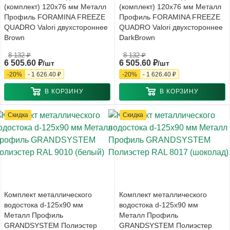
(комплект) 120x76 мм Металл
(комплект) 120x76 мм Металл
Профиль FORAMINA FREEZE
Профиль FORAMINA FREEZE
QUADRO Valori двухстороннее
QUADRO Valori двухстороннее
Brown
DarkBrown
8 132
₽
8 132
₽
6 505.60
₽
6 505.60
₽
/шт
/шт
-
20
%
-
1 626.40
₽
-
20
%
-
1 626.40
₽
В КОРЗИНУ
В КОРЗИНУ
Скидка
Скидка
Комплект металлического
Комплект металлического
водостока d-125x90 мм
водостока d-125x90 мм
Металл Профиль
Металл Профиль
GRANDSYSTEM Полиэстер
GRANDSYSTEM Полиэстер