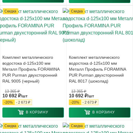
Скидка
Скидка
Комплект металлического
Комплект металлического
водостока d-125x100 мм
водостока d-125x100 мм
Металл Профиль FORAMINA
Металл Профиль FORAMINA
PUR Purman двухсторонний
PUR Purman двухсторонний
RAL 9005 (черный)
RAL 8017 (шоколад)
13 365
₽
13 365
₽
10 692
₽
10 692
₽
/шт
/шт
-
20
%
-
2 673
₽
-
20
%
-
2 673
₽
В КОРЗИНУ
В КОРЗИНУ
Скидка
Скидка