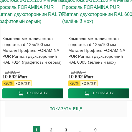
Комплект металлического
Комплект металлического
водостока d-125x100 мм
водостока d-125x100 мм
Металл Профиль FORAMINA
Металл Профиль FORAMINA
PUR Purman двухсторонний
PUR Purman двухсторонний
RAL 7024 (графитовый серый)
RAL 6005 (зелёный мох)
13 365
₽
13 365
₽
10 692
₽
10 692
₽
/шт
/шт
-
20
%
-
2 673
₽
-
20
%
-
2 673
₽
В КОРЗИНУ
В КОРЗИНУ
ПОКАЗАТЬ ЕЩЕ
1
2
3
...
9