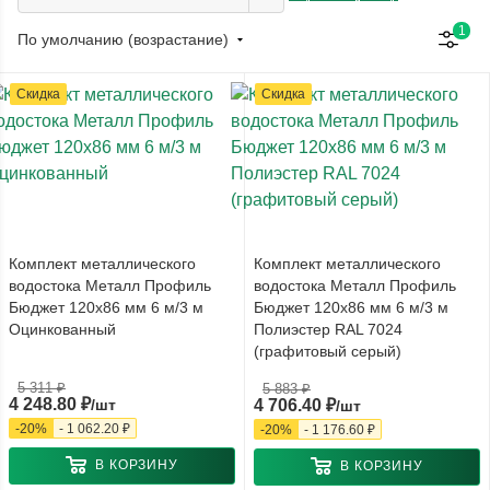
1
По умолчанию (возрастание)
Скидка
Скидка
Комплект металлического
Комплект металлического
водостока Металл Профиль
водостока Металл Профиль
Бюджет 120x86 мм 6 м/3 м
Бюджет 120x86 мм 6 м/3 м
Оцинкованный
Полиэстер RAL 7024
(графитовый серый)
5 311
₽
5 883
₽
4 248.80
₽
/шт
4 706.40
₽
/шт
-
20
%
-
1 062.20
₽
-
20
%
-
1 176.60
₽
В КОРЗИНУ
В КОРЗИНУ