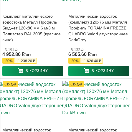
Комплект металлического
Металлический водосток
водостока Металл Профиль
(комплект) 120x76 мм Металл
Бюджет 120x86 мм 6 м/3 м
Профиль FORAMINA FREEZE
Полиэстер RAL 3005 (красное
QUADRO Valori двухстороннее
вино)
DarkGrey
6 191
₽
8 132
₽
4 952.80
₽
6 505.60
₽
/шт
/шт
-
20
%
-
1 238.20
₽
-
20
%
-
1 626.40
₽
В КОРЗИНУ
В КОРЗИНУ
Скидка
Скидка
Металлический водосток
Металлический водосток