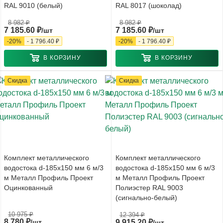
RAL 9010 (белый)
RAL 8017 (шоколад)
8 982
₽
8 982
₽
7 185.60
₽
7 185.60
₽
/шт
/шт
-
20
%
-
1 796.40
₽
-
20
%
-
1 796.40
₽
В КОРЗИНУ
В КОРЗИНУ
Скидка
Скидка
Комплект металлического
Комплект металлического
водостока d-185x150 мм 6 м/3
водостока d-185x150 мм 6 м/3
м Металл Профиль Проект
м Металл Профиль Проект
Оцинкованный
Полиэстер RAL 9003
(сигнально-белый)
10 975
₽
12 394
₽
8 780
₽
/шт
9 915.20
₽
/шт