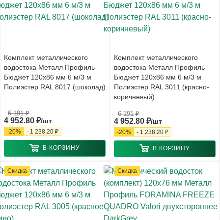
Комплект металлического
Комплект металлического
водостока Металл Профиль
водостока Металл Профиль
Бюджет 120x86 мм 6 м/3 м
Бюджет 120x86 мм 6 м/3 м
Полиэстер RAL 8017 (шоколад)
Полиэстер RAL 3011 (красно-
коричневый)
6 191
₽
6 191
₽
4 952.80
₽
/шт
4 952.80
₽
/шт
-
20
%
-
1 238.20
₽
-
20
%
-
1 238.20
₽
В КОРЗИНУ
В КОРЗИНУ
Скидка
Скидка