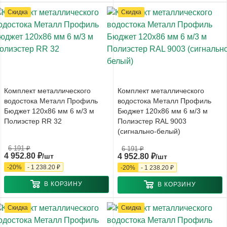
Скидка
Скидка
Комплект металлического
Комплект металлического
водостока Металл Профиль
водостока Металл Профиль
Бюджет 120x86 мм 6 м/3 м
Бюджет 120x86 мм 6 м/3 м
Полиэстер RR 32
Полиэстер RAL 9003
(сигнально-белый)
6 191
₽
6 191
₽
4 952.80
₽
/шт
4 952.80
₽
/шт
-
20
%
-
1 238.20
₽
-
20
%
-
1 238.20
₽
В КОРЗИНУ
В КОРЗИНУ
Скидка
Скидка