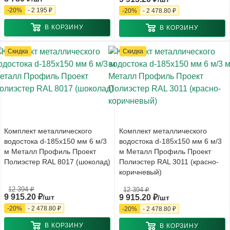
-
20
%
-
2 195
₽
-
20
%
-
2 478.80
₽
В КОРЗИНУ
В КОРЗИНУ
Скидка
Скидка
Комплект металлического
Комплект металлического
водостока d-185x150 мм 6 м/3
водостока d-185x150 мм 6 м/3
м Металл Профиль Проект
м Металл Профиль Проект
Полиэстер RAL 8017 (шоколад)
Полиэстер RAL 3011 (красно-
коричневый)
12 394
₽
12 394
₽
9 915.20
₽
/шт
9 915.20
₽
/шт
-
20
%
-
2 478.80
₽
-
20
%
-
2 478.80
₽
В КОРЗИНУ
В КОРЗИНУ